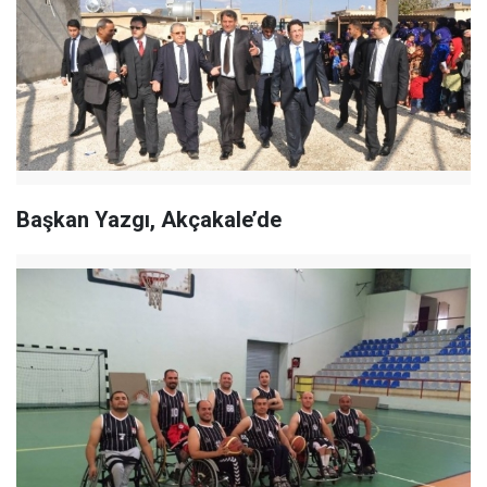
Başkan Yazgı, Akçakale’de