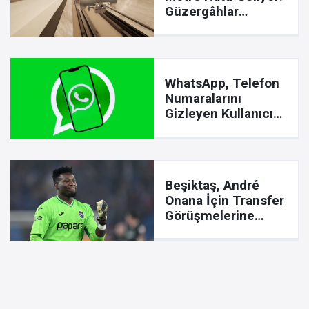
Güzergâhlar
Netleşti
WhatsApp, Telefon
Numaralarını
Gizleyen Kullanıcı
Adı Özelliğini Yayına
Aldı
Beşiktaş, André
Onana İçin Transfer
Görüşmelerine
Başladı