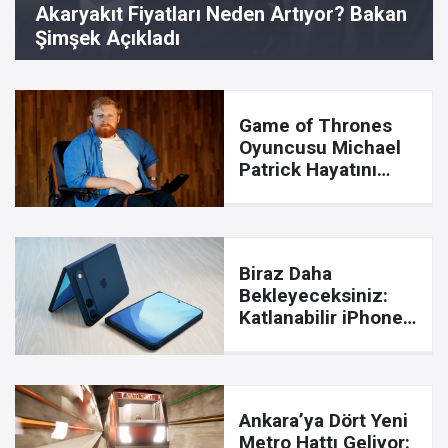
Akaryakıt Fiyatları Neden Artıyor? Bakan
Şimşek Açıkladı
Game of Thrones
Oyuncusu Michael
Patrick Hayatını
Kaybetti
Biraz Daha
Bekleyeceksiniz:
Katlanabilir iPhone'a
Tasarım Engeli!
Ankara’ya Dört Yeni
Metro Hattı Geliyor: