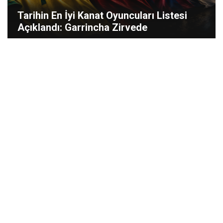
Tarihin En İyi Kanat Oyuncuları Listesi
Açıklandı: Garrincha Zirvede