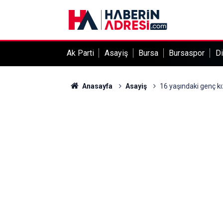
Ak Parti
Asayiş
Bursa
Bursaspor
Di
Anasayfa
Asayiş
16 yaşındaki genç k