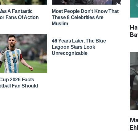
Ha
Ba
Ma
Eh