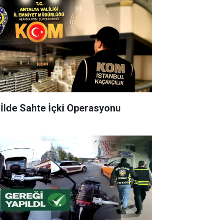
 İlde Sahte İçki Operasyonu