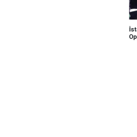
İs
Op