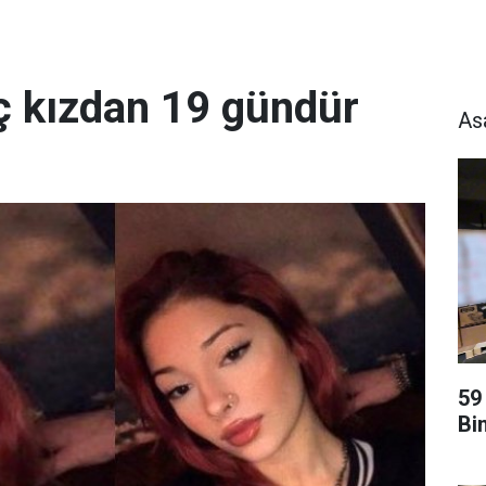
ç kızdan 19 gündür
As
59
Bi