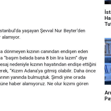
İs
Ha
Tu
İstanbul'da yaşayan Şevval Nur Beyter'den
r alamıyor.
ha dönmeyen kızının canından endişen eden
na “başım belada bana 8 bin lira lazım” diye
esaj nedeniyle kızının hayatından endişe ettiğini
erek, “Kızım Adana'ya gitmiş olabilir. Daha önce
rının yanında bulmuştuk. Şimdi yine orada
üne haber alamıyoruz. Ne olur kızımı gören
Ar
Pay