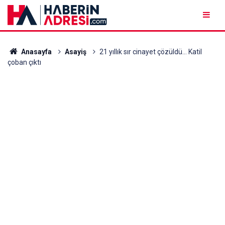
Anasayfa
Asayiş
21 yıllık sır cinayet çözüldü… Katil
çoban çıktı