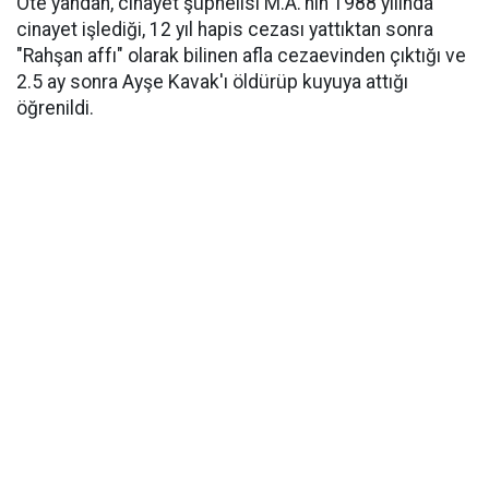
Öte yandan, cinayet şüphelisi M.A.'nın 1988 yılında
cinayet işlediği, 12 yıl hapis cezası yattıktan sonra
"Rahşan affı" olarak bilinen afla cezaevinden çıktığı ve
2.5 ay sonra Ayşe Kavak'ı öldürüp kuyuya attığı
öğrenildi.