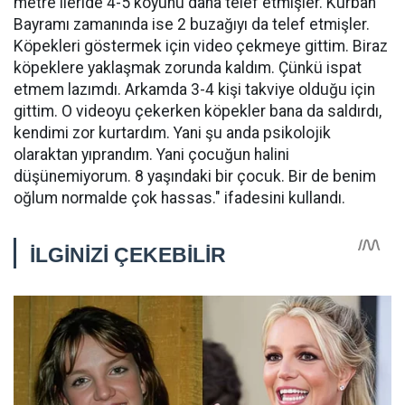
metre ileride 4-5 koyunu daha telef etmişler. Kurban
Bayramı zamanında ise 2 buzağıyı da telef etmişler.
Köpekleri göstermek için video çekmeye gittim. Biraz
köpeklere yaklaşmak zorunda kaldım. Çünkü ispat
etmem lazımdı. Arkamda 3-4 kişi takviye olduğu için
gittim. O videoyu çekerken köpekler bana da saldırdı,
kendimi zor kurtardım. Yani şu anda psikolojik
olaraktan yıprandım. Yani çocuğun halini
düşünemiyorum. 8 yaşındaki bir çocuk. Bir de benim
oğlum normalde çok hassas." ifadesini kullandı.