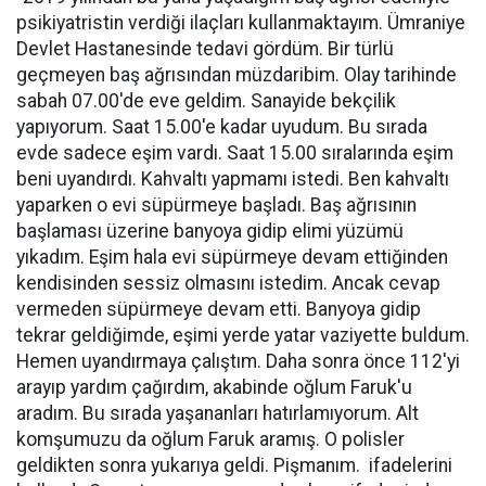
psikiyatristin verdiği ilaçları kullanmaktayım. Ümraniye
Devlet Hastanesinde tedavi gördüm. Bir türlü
geçmeyen baş ağrısından müzdaribim. Olay tarihinde
sabah 07.00'de eve geldim. Sanayide bekçilik
yapıyorum. Saat 15.00'e kadar uyudum. Bu sırada
evde sadece eşim vardı. Saat 15.00 sıralarında eşim
beni uyandırdı. Kahvaltı yapmamı istedi. Ben kahvaltı
yaparken o evi süpürmeye başladı. Baş ağrısının
başlaması üzerine banyoya gidip elimi yüzümü
yıkadım. Eşim hala evi süpürmeye devam ettiğinden
kendisinden sessiz olmasını istedim. Ancak cevap
vermeden süpürmeye devam etti. Banyoya gidip
tekrar geldiğimde, eşimi yerde yatar vaziyette buldum.
Hemen uyandırmaya çalıştım. Daha sonra önce 112'yi
arayıp yardım çağırdım, akabinde oğlum Faruk'u
aradım. Bu sırada yaşananları hatırlamıyorum. Alt
komşumuzu da oğlum Faruk aramış. O polisler
geldikten sonra yukarıya geldi. Pişmanım. ifadelerini