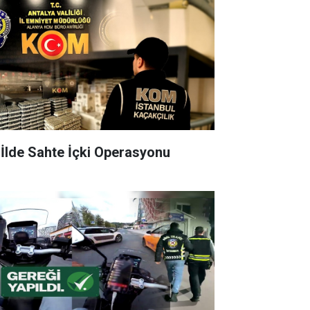
 İlde Sahte İçki Operasyonu