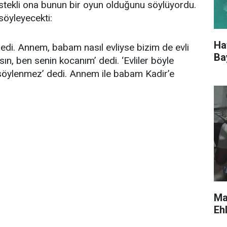
 İstekli ona bunun bir oyun olduğunu söylüyordu.
söyleyecekti:
Ha
ledi. Annem, babam nasıl evliyse bizim de evli
Ba
ın, ben senin kocanım’ dedi. ‘Evliler böyle
öylenmez’ dedi. Annem ile babam Kadir’e
Ma
Eh