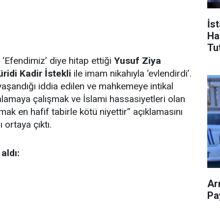
İs
Ha
Tu
 ‘Efendimiz’ diye hitap ettiği
Yusuf Ziya
ridi Kadir İstekli
ile imam nikahıyla ‘evlendirdi’.
e yaşandığı iddia edilen ve mahkemeye intikal
lamaya çalışmak ve İslami hassasiyetleri olan
ak en hafif tabirle kötü niyettir” açıklamasını
 ortaya çıktı.
aldı:
Ar
Pay