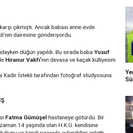
 karşı çıkmıştı. Ancak babası anne evde
kli’nin dairesine gönderiyordu.
ndayken düğün yapıldı. Bu sırada baba
Yusuf
de
Hiranur Vakfı’
nın devasa ve kaçak külliyesini
Ye
ra Kadir İstekli tarafından fotoğraf stüdyosuna
Sü
İŞ
si
Fatma Gümüşel
hastaneye götürdü. Bir
o zaman 14 yaşında olan H.K.G. kendisine
duğunu ve kendi rızasıyla evlendiğini anlattı.