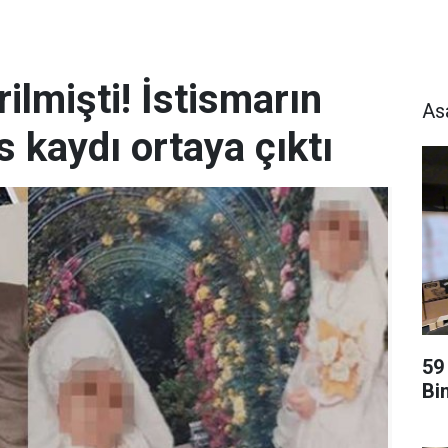
ilmişti! İstismarın
As
s kaydı ortaya çıktı
59
Bi