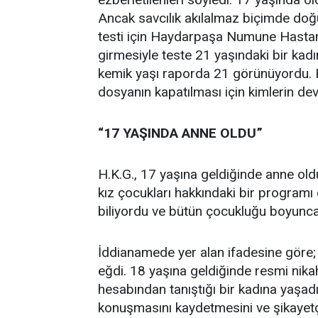
Ancak savcılık akılalmaz biçimde doğ
testi için Haydarpaşa Numune Hastanes
girmesiyle teste 21 yaşındaki bir kad
kemik yaşı raporda 21 görünüyordu. 
dosyanın kapatılması için kimlerin dev
“17 YAŞINDA ANNE OLDU”
H.K.G., 17 yaşına geldiğinde anne old
kız çocukları hakkındaki bir programı d
biliyordu ve bütün çocukluğu boyunca y
İddianamede yer alan ifadesine göre; t
eğdi. 18 yaşına geldiğinde resmi nikah
hesabından tanıştığı bir kadına yaşadık
konuşmasını kaydetmesini ve şikayetç