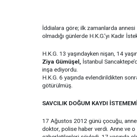
İddialara göre; ilk zamanlarda annesi
olmadığı günlerde H.K.G.’yı Kadir İste
H.K.G. 13 yaşındayken nişan, 14 yaşı
Ziya Gümüşel,
İstanbul Sancaktepe’
inşa ediyordu.
H.K.G. 6 yaşında evlendirildikten son
götürülmüş.
SAVCILIK DOĞUM KAYDI İSTEMEM
17 Ağustos 2012 günü çocuğu, anne
doktor, polise haber verdi. Anne ve 
ezberletilenleri söyledi. 17 yaşında ol