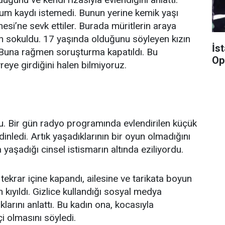
um kaydı istemedi. Bunun yerine kemik yaşı
i’ne sevk ettiler. Burada müritlerin araya
ın sokuldu. 17 yaşında olduğunu söyleyen kızın
İs
Buna rağmen soruşturma kapatıldı. Bu
Op
reye girdiğini halen bilmiyoruz.
u. Bir gün radyo programında evlendirilen küçük
inledi. Artık yaşadıklarının bir oyun olmadığını
aşadığı cinsel istismarın altında eziliyordu.
ekrar içine kapandı, ailesine ve tarikata boyun
 kıyıldı. Gizlice kullandığı sosyal medya
larını anlattı. Bu kadın ona, kocasıyla
i olmasını söyledi.