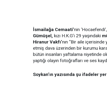
İsmailağa Cemaati’
nin ‘Hocaefendi’,
Gümüşel,
kızı H.K.G’i 29 yaşındaki
mü
Hiranur Vakfı’
nın “Bir aile içerisind
etmiş dava üzerinden bir kurumu kara
bütün insanları yaftalama niyetinde olm
yaptığı olayın fotoğrafları ve ses kaydı
Soykan’ın yazısında şu ifadeler yer 