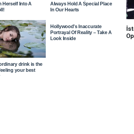
İs
Op