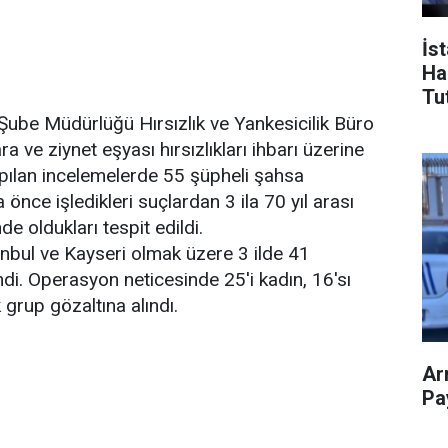
İs
Ha
Tu
Şube Müdürlüğü Hırsızlık ve Yankesicilik Büro
ara ve ziynet eşyası hırsızlıkları ihbarı üzerine
apılan incelemelerde 55 şüpheli şahsa
önce işledikleri suçlardan 3 ila 70 yıl arası
 oldukları tespit edildi.
anbul ve Kayseri olmak üzere 3 ilde 41
i. Operasyon neticesinde 25'i kadın, 16'sı
ik grup gözaltına alındı.
Ar
Pay