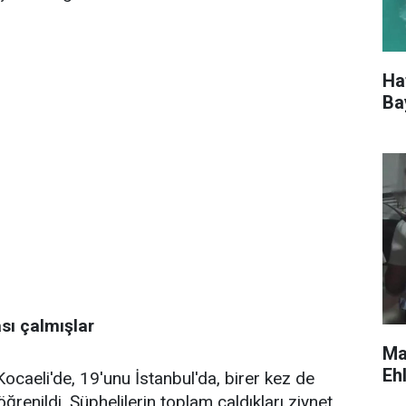
Ha
Ba
ası çalmışlar
Ma
Eh
Kocaeli'de, 19'unu İstanbul'da, birer kez de
renildi. Şüphelilerin toplam çaldıkları ziynet