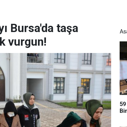
ayı Bursa'da taşa
As
k vurgun!
59
Bi