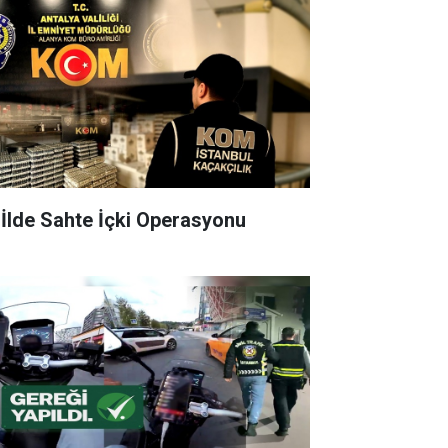
 İlde Sahte İçki Operasyonu