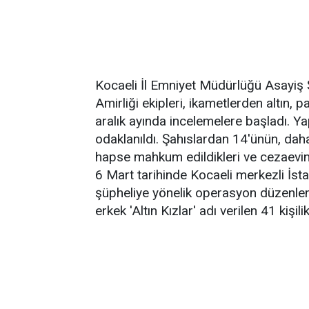
Kocaeli İl Emniyet Müdürlüğü Asayiş 
Amirliği ekipleri, ikametlerden altın, p
aralık ayında incelemelere başladı. Y
odaklanıldı. Şahıslardan 14'ünün, daha 
hapse mahkum edildikleri ve cezaevinde
6 Mart tarihinde Kocaeli merkezli İst
şüpheliye yönelik operasyon düzenlend
erkek 'Altın Kızlar' adı verilen 41 kişil