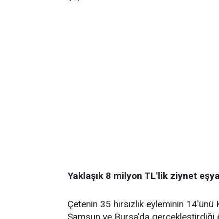
Yaklaşık 8 milyon TL'lik ziynet eşy
Çetenin 35 hırsızlık eyleminin 14'ünü 
Samsun ve Bursa'da gerçekleştirdiği öğ