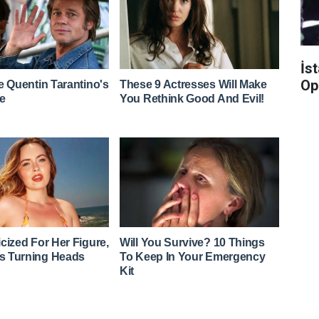
İs
Op