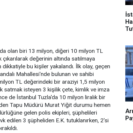
İs
Ha
Tu
nda olan biri 13 milyon, diğeri 10 milyon TL
ik çıkarılarak değerinin altında satılmaya
 dikkatiyle bu kişiler yakalandı. İlk olay, geçen
mandalı Mahallesi'nde bulunan ve sahibi
milyon TL değerindeki bir araziyi 1,5 milyon
k satmak isteyen 3 kişilik çete, kimlik ve imza
nce de İstanbul Tuzla'da 10 milyon liralık bir
rk eden Tapu Müdürü Murat Yiğit durumu hemen
Ar
ürlüğüne gelen polis ekipleri, şüphelileri
Pay
vk edilen 3 şüpheliden E.K. tutuklanırken, 2'si
rakıldı.