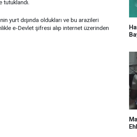
e tutuklandı.
in yurt dışında oldukları ve bu arazileri
Ha
ikle e-Devlet şifresi alıp internet üzerinden
Ba
Ma
Eh