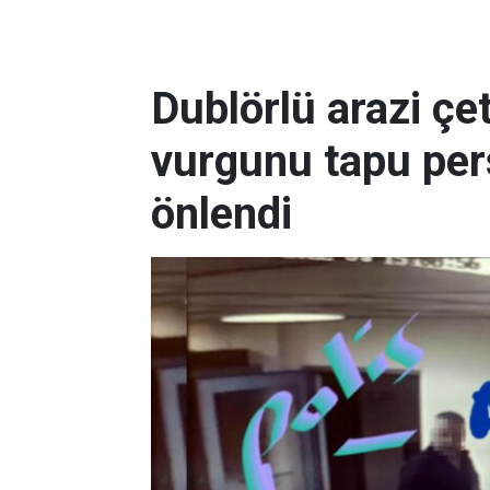
Dublörlü arazi çe
vurgunu tapu pers
önlendi