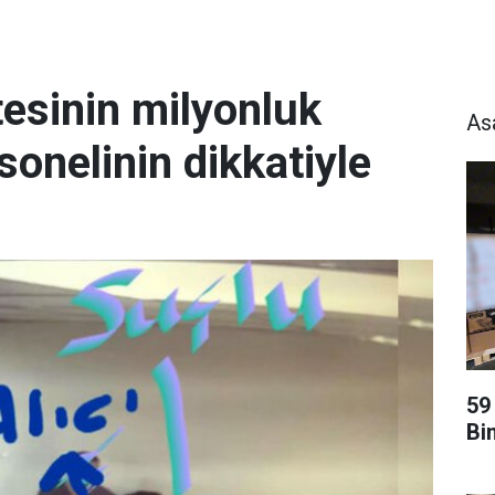
tesinin milyonluk
As
onelinin dikkatiyle
59
Bi