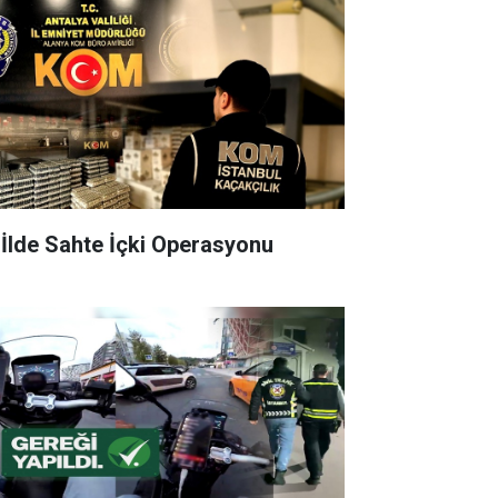
 İlde Sahte İçki Operasyonu