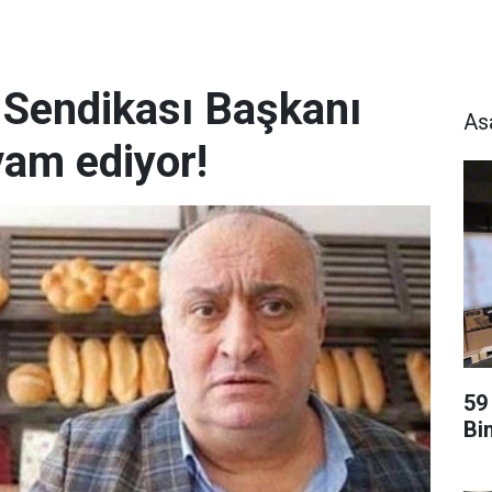
i Sendikası Başkanı
As
vam ediyor!
59
Bi