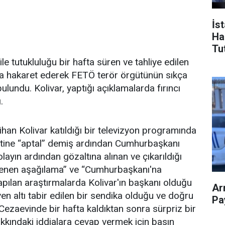
İs
Ha
Tu
 tutukluluğu bir hafta süren ve tahliye edilen
a hakaret ederek FETÖ terör örgütünün sıkça
bulundu. Kolivar, yaptığı açıklamalarda fırıncı
.
han Kolivar katıldığı bir televizyon programında
lletine “aptal” demiş ardından Cumhurbaşkanı
layın ardından gözaltına alınan ve çıkarıldığı
alenen aşağılama” ve “Cumhurbaşkanı'na
Yapılan araştırmalarda Kolivar'ın başkanı olduğu
Ar
en altı tabir edilen bir sendika olduğu ve doğru
Pay
 Cezaevinde bir hafta kaldıktan sonra sürpriz bir
hakkındaki iddialara cevap vermek için basın