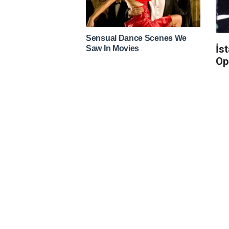
İs
Op