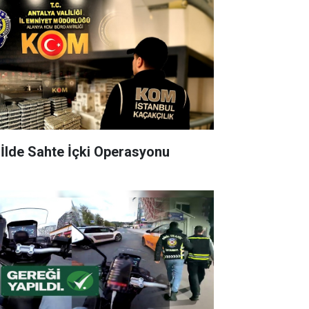
 İlde Sahte İçki Operasyonu