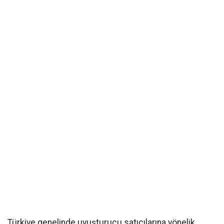
Türkiye genelinde uyuşturucu satıcılarına yönelik