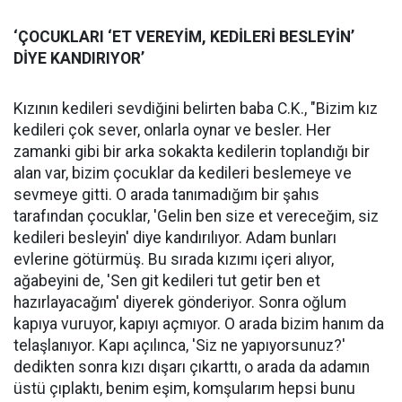
‘ÇOCUKLARI ‘ET VEREYİM, KEDİLERİ BESLEYİN’
DİYE KANDIRIYOR’
Kızının kedileri sevdiğini belirten baba C.K., "Bizim kız
kedileri çok sever, onlarla oynar ve besler. Her
zamanki gibi bir arka sokakta kedilerin toplandığı bir
alan var, bizim çocuklar da kedileri beslemeye ve
sevmeye gitti. O arada tanımadığım bir şahıs
tarafından çocuklar, 'Gelin ben size et vereceğim, siz
kedileri besleyin' diye kandırılıyor. Adam bunları
evlerine götürmüş. Bu sırada kızımı içeri alıyor,
ağabeyini de, 'Sen git kedileri tut getir ben et
hazırlayacağım' diyerek gönderiyor. Sonra oğlum
kapıya vuruyor, kapıyı açmıyor. O arada bizim hanım da
telaşlanıyor. Kapı açılınca, 'Siz ne yapıyorsunuz?'
dedikten sonra kızı dışarı çıkarttı, o arada da adamın
üstü çıplaktı, benim eşim, komşularım hepsi bunu