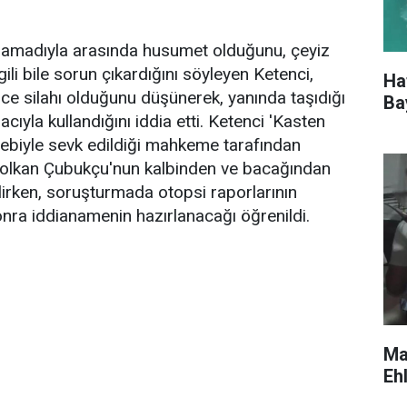
 damadıyla arasında husumet olduğunu, çeyiz
gili bile sorun çıkardığını söyleyen Ketenci,
Ha
nce silahı olduğunu düşünerek, yanında taşıdığı
Ba
yla kullandığını iddia etti. Ketenci 'Kasten
lebiyle sevk edildiği mahkeme tarafından
t Volkan Çubukçu'nun kalbinden ve bacağından
tilirken, soruşturmada otopsi raporlarının
sonra iddianamenin hazırlanacağı öğrenildi.
Ma
Eh