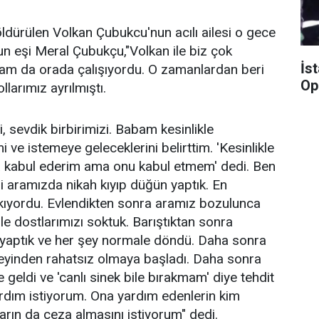
ldürülen Volkan Çubukcu'nun acılı ailesi o gece
un eşi Meral Çubukçu,"Volkan ile biz çok
İs
bam da orada çalışıyordu. O zamanlardan beri
Op
larımız ayrılmıştı.
i, sevdik birbirimizi. Babam kesinlikle
i ve istemeye geleceklerini belirttim. 'Kesinlikle
a kabul ederim ama onu kabul etmem' dedi. Ben
di aramızda nikah kıyıp düğün yaptık. En
kıyordu. Evlendikten sonra aramız bozulunca
le dostlarımızı soktuk. Barıştıktan sonra
 yaptık ve her şey normale döndü. Daha sonra
eyinden rahatsız olmaya başladı. Daha sonra
eldi ve 'canlı sinek bile bırakmam' diye tehdit
yardım istiyorum. Ona yardım edenlerin kim
rın da ceza almasını istiyorum" dedi.