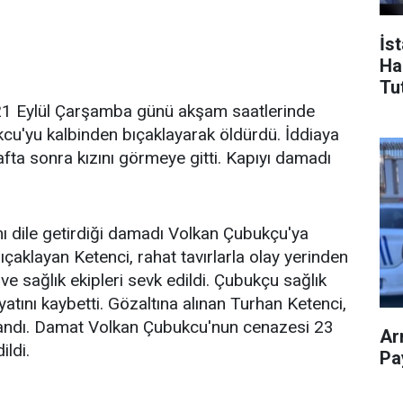
İs
Ha
Tu
1 Eylül Çarşamba günü akşam saatlerinde
u'yu kalbinden bıçaklayarak öldürdü. İddiaya
fta sonra kızını görmeye gitti. Kapıyı damadı
ını dile getirdiği damadı Volkan Çubukçu'ya
ıçaklayan Ketenci, rahat tavırlarla olay yerinden
 ve sağlık ekipleri sevk edildi. Çubukçu sağlık
atını kaybetti. Gözaltına alınan Turhan Ketenci,
klandı. Damat Volkan Çubukcu'nun cenazesi 23
Ar
ildi.
Pay