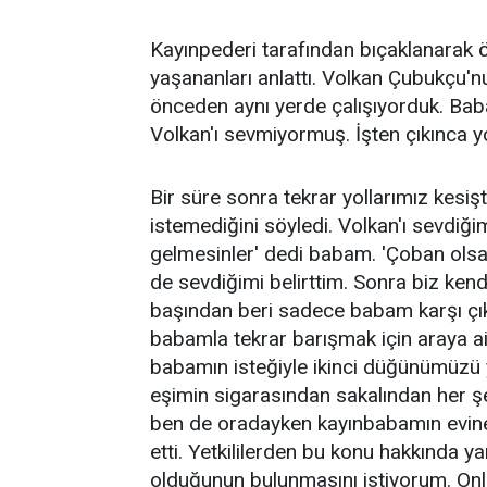
Kayınpederi tarafından bıçaklanarak ö
yaşananları anlattı. Volkan Çubukçu'n
önceden aynı yerde çalışıyorduk. Ba
Volkan'ı sevmiyormuş. İşten çıkınca yol
Bir süre sonra tekrar yollarımız kesişt
istemediğini söyledi. Volkan'ı sevdiğim
gelmesinler' dedi babam. 'Çoban ols
de sevdiğimi belirttim. Sonra biz ken
başından beri sadece babam karşı çı
babamla tekrar barışmak için araya ai
babamın isteğiyle ikinci düğünümüzü
eşimin sigarasından sakalından her ş
ben de oradayken kayınbabamın evine g
etti. Yetkililerden bu konu hakkında 
olduğunun bulunmasını istiyorum. Onla