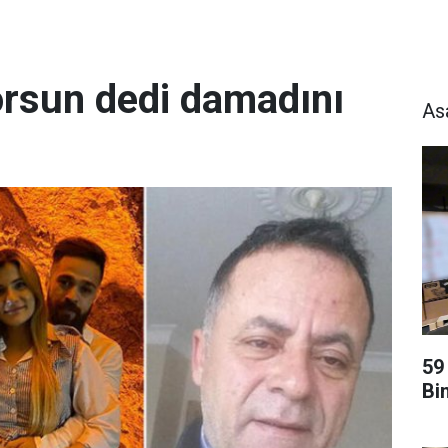
rsun dedi damadını
As
59
Bi