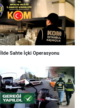
 İlde Sahte İçki Operasyonu