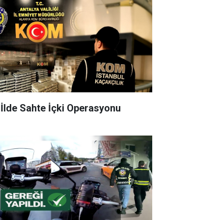
 İlde Sahte İçki Operasyonu