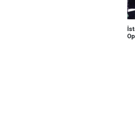
İs
Op