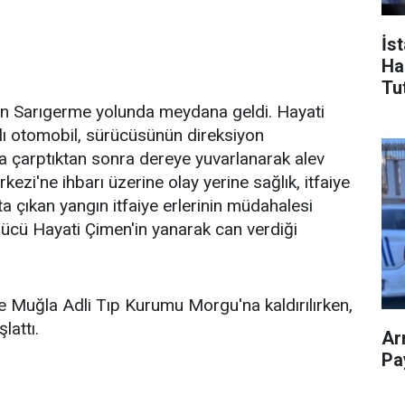
İs
Ha
Tu
nın Sarıgerme yolunda meydana geldi. Hayati
lı otomobil, sürücüsünün direksiyon
 çarptıktan sonra dereye yuvarlanarak alev
kezi'ne ihbarı üzerine olay yerine sağlık, itfaiye
ta çıkan yangın itfaiye erlerinin müdahalesi
rücü Hayati Çimen'in yanarak can verdiği
e Muğla Adli Tıp Kurumu Morgu'na kaldırılırken,
lattı.
Ar
Pay