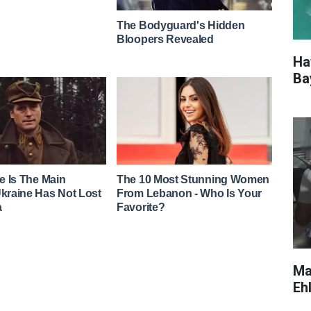
Ha
Ba
Ma
Eh