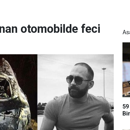
nan otomobilde feci
As
59
Bi