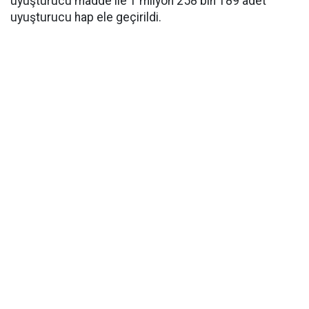
uyuşturucu madde ile 1 milyon 258 bin 189 adet
uyuşturucu hap ele geçirildi.