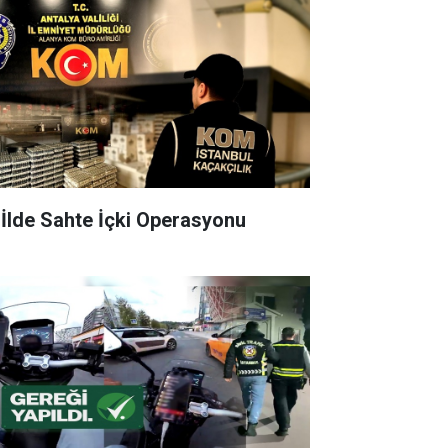
 İlde Sahte İçki Operasyonu