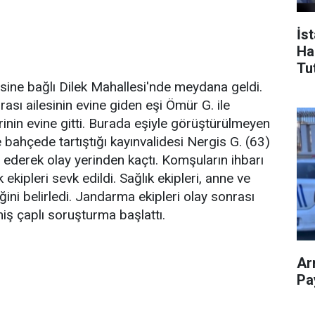
İs
Ha
Tu
esine bağlı Dilek Mahallesi'nde meydana geldi.
rası ailesinin evine giden eşi Ömür G. ile
inin evine gitti. Burada eşiyle görüştürülmeyen
e bahçede tartıştığı kayınvalidesi Nergis G. (63)
ş ederek olay yerinden kaçtı. Komşuların ihbarı
ekipleri sevk edildi. Sağlık ekipleri, anne ve
ğini belirledi. Jandarma ekipleri olay sonrası
iş çaplı soruşturma başlattı.
Ar
Pay