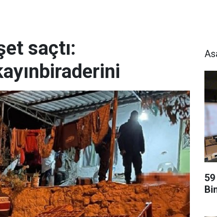
et saçtı:
As
kayınbiraderini
59
Bi