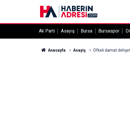
Ak Parti
Asayiş
Bursa
Bursaspor
Di
Anasayfa
Asayiş
Öfkeli damat dehşet 