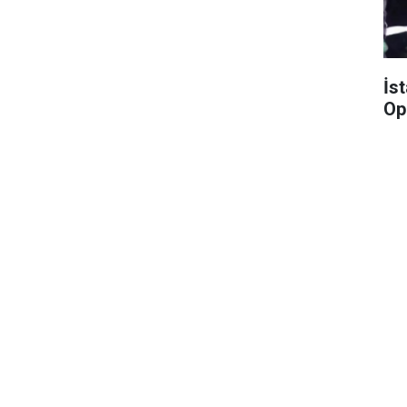
İs
Op