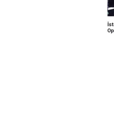
İs
Op