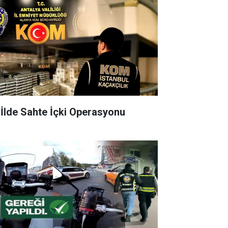
 İlde Sahte İçki Operasyonu