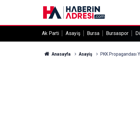
Ak Parti
Asayiş
Bursa
Bursaspor
Di
Anasayfa
Asayiş
PKK Propagandası Ya