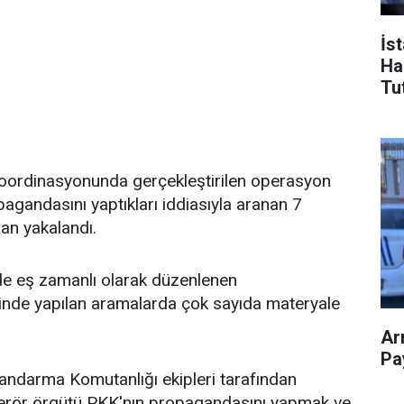
İs
Ha
Tu
koordinasyonunda gerçekleştirilen operasyon
gandasını yaptıkları iddiasıyla aranan 7
dan yakalandı.
nde eş zamanlı olarak düzenlenen
rinde yapılan aramalarda çok sayıda materyale
Ar
Pay
 Jandarma Komutanlığı ekipleri tarafından
n, terör örgütü PKK'nın propagandasını yapmak ve