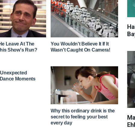
Ha
Ba
Ma
Eh