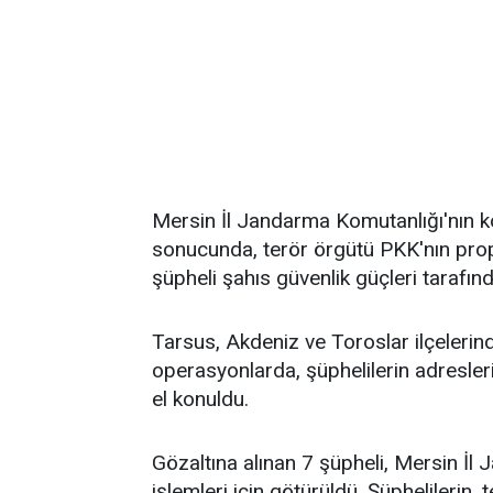
Mersin İl Jandarma Komutanlığı'nın 
sonucunda, terör örgütü PKK'nın propa
şüpheli şahıs güvenlik güçleri tarafın
Tarsus, Akdeniz ve Toroslar ilçeleri
operasyonlarda, şüphelilerin adresle
el konuldu.
Gözaltına alınan 7 şüpheli, Mersin İl
işlemleri için götürüldü. Şüphelileri