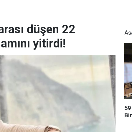
garası düşen 22
As
amını yitirdi!
59
Bi