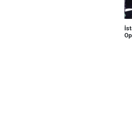
İs
Op