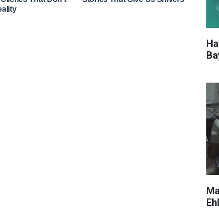
Ha
Ba
Ma
Eh