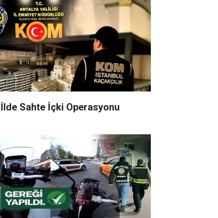
 İlde Sahte İçki Operasyonu