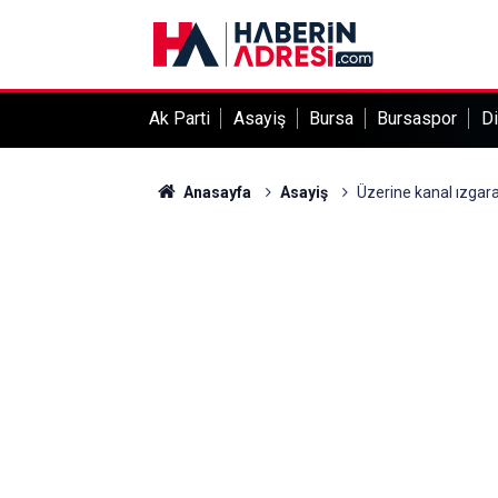
Ak Parti
Asayiş
Bursa
Bursaspor
Di
Anasayfa
Asayiş
Üzerine kanal ızgaras