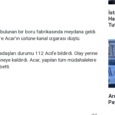
İs
Ha
Tu
bulunan bir boru fabrikasında meydana geldi.
re Acar’ın üstüne kanal ızgarası düştü.
daşları durumu 112 Acil'e bildirdi. Olay yerine
staneye kaldırdı. Acar, yapılan tüm müdahalelere
etti.
Ar
Pay