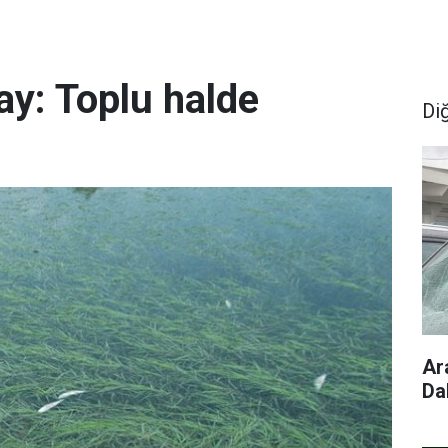
ay: Toplu halde
Di
Ar
Da