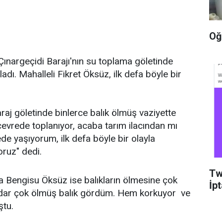
Oğ
 Çınargeçidi Barajı'nın su toplama göletinde
adı. Mahalleli Fikret Öksüz, ilk defa böyle bir
aj göletinde binlerce balık ölmüş vaziyette
ar çevrede toplanıyor, acaba tarım ilacından mı
de yaşıyorum, ilk defa böyle bir olayla
oruz" dedi.
Tw
a Bengisu Öksüz ise balıkların ölmesine çok
İpt
kadar çok ölmüş balık gördüm. Hem korkuyor ve
ştu.