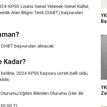
2024-KPSS Lisans Genel Yetenek-Genel Kültür,
menlik Alan Bilgisi Testi (ÖABT) başvuruları
YK
Ba
Zaman?
 DHBT başvuruları alınacak.
e Kadar?
birlikte, 2024 KPSS başvuru ücreti belli oldu.
ilde;
YK
Za
Oturumu/Eğitim Bilimleri Oturumu (Her Bir
350,00 TL