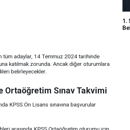
1.
Be
n tüm adaylar, 14 Temmuz 2024 tarihinde
una katılmak zorunda. Ancak diğer oturumlara
leri belirleyecekler.
e Ortaöğretim Sınav Takvimi
ında KPSS Ön Lisans sınavına başvurular
leri arasında KPSS Ortaöğretim oturumu için