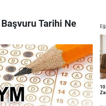
Başvuru Tarihi Ne
Eğ
10
Za