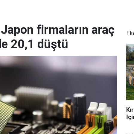
! Japon firmaların araç
Ek
zde 20,1 düştü
Kı
İç