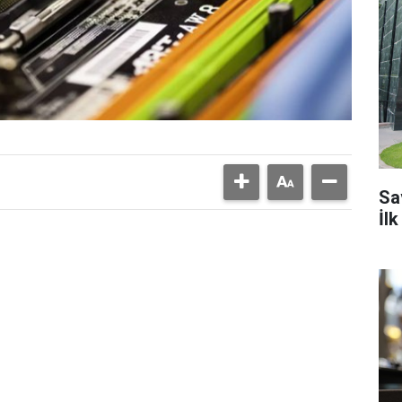
Sa
İl