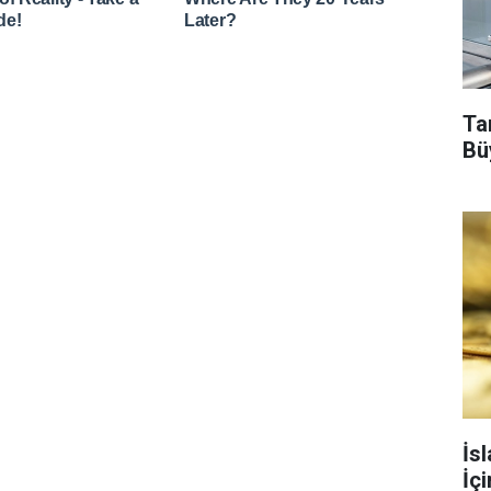
Tar
Bü
İs
İç