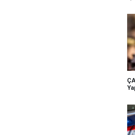
ÇA
Ya