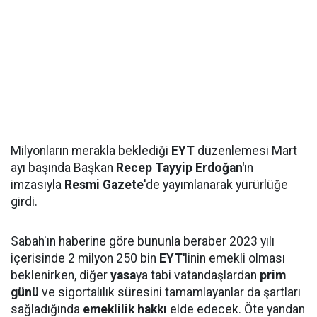
Milyonların merakla beklediği
EYT
düzenlemesi Mart
ayı başında Başkan
Recep Tayyip Erdoğan'
ın
imzasıyla
Resmi Gazete
'de yayımlanarak yürürlüğe
girdi.
Sabah'ın haberine göre bununla beraber 2023 yılı
içerisinde 2 milyon 250 bin
EYT'
linin emekli olması
beklenirken, diğer
yasa
ya tabi vatandaşlardan
prim
günü
ve sigortalılık süresini tamamlayanlar da şartları
sağladığında
emeklilik hakkı
elde edecek. Öte yandan