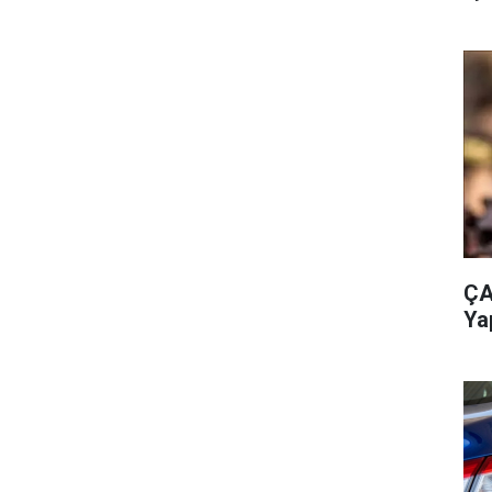
ÇA
Ya