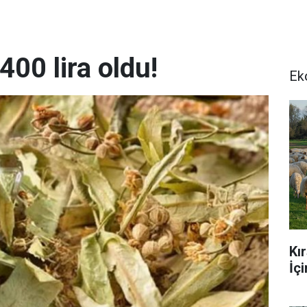
400 lira oldu!
Ek
Kı
İç