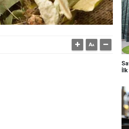
Sa
İl