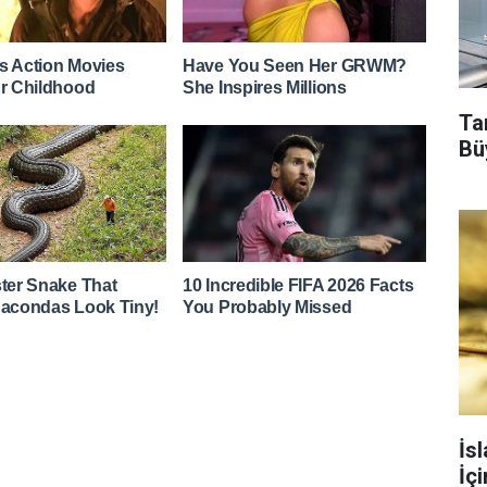
Tar
Bü
İs
İç