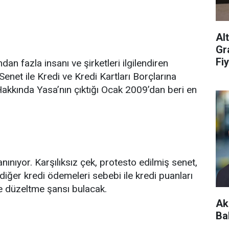
Al
Gr
Fiy
n fazla insanı ve şirketleri ilgilendiren
enet ile Kredi ve Kredi Kartları Borçlarına
 Hakkında Yasa’nın çıktığı Ocak 2009’dan beri en
nınıyor. Karşılıksız çek, protesto edilmiş senet,
ğer kredi ödemeleri sebebi ile kredi puanları
de düzeltme şansı bulacak.
Ak
Ba