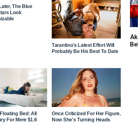
Ak
Be