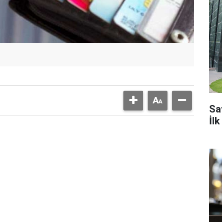
Sa
İl