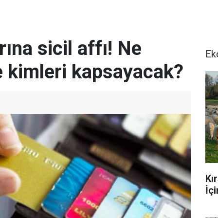
ına sicil affı! Ne
Ek
 kimleri kapsayacak?
Kı
İç