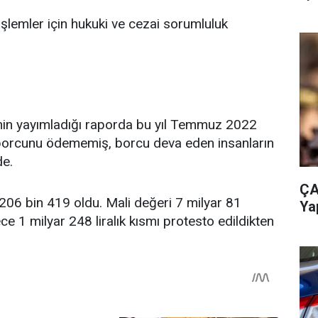
işlemler için hukuki ve cezai sorumluluk
i’nin yayımladığı raporda bu yıl Temmuz 2022
rtı borcunu ödememiş, borcu deva eden insanların
de.
ÇA
206 bin 419 oldu. Mali değeri 7 milyar 81
Ya
e 1 milyar 248 liralık kısmı protesto edildikten