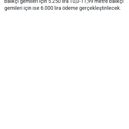
balıkçı gemileri için 5.250 lira 10,0-11,99 metre balıkçı
gemileri için ise 6.000 lira ödeme gerçekleştirilecek.