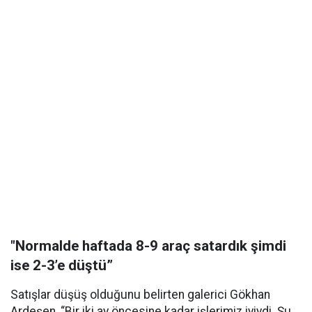
"Normalde haftada 8-9 araç satardık şimdi
ise 2-3’e düştü”
Satışlar düşüş olduğunu belirten galerici Gökhan
Ardeşen, “Bir iki ay öncesine kadar işlerimiz iyiydi. Şu