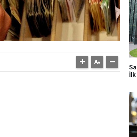
Sa
İl