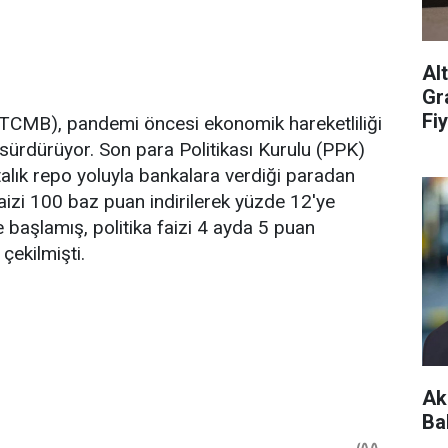
Al
Gr
Fiy
TCMB), pandemi öncesi ekonomik hareketliliği
 sürdürüyor. Son para Politikası Kurulu (PPK)
alık repo yoluyla bankalara verdiği paradan
 faizi 100 baz puan indirilerek yüzde 12'ye
ne başlamış, politika faizi 4 ayda 5 puan
çekilmişti.
Ak
Ba