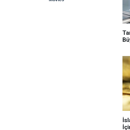
Tar
Bü
İs
İç