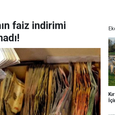
n faiz indirimi
Ek
adı!
Kı
İç