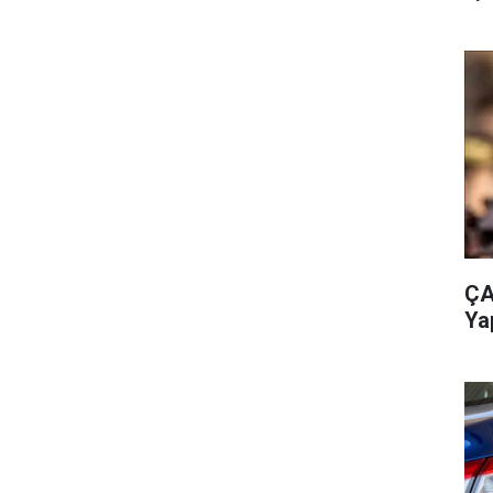
ÇA
Ya