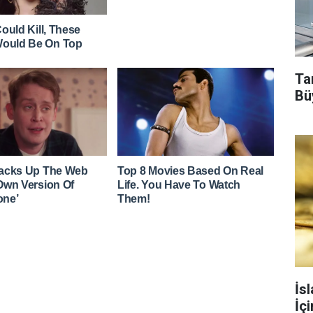
Tar
Bü
İs
İç