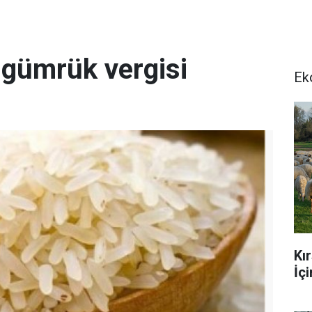
a gümrük vergisi
Ek
Kı
İç