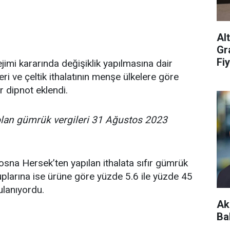
Al
Gr
Fiy
jimi kararında değişiklik yapılmasına dair
ri ve çeltik ithalatının menşe ülkelere göre
ir dipnot eklendi.
lan gümrük vergileri 31 Ağustos 2023
sna Hersek’ten yapılan ithalata sıfır gümrük
gruplarına ise ürüne göre yüzde 5.6 ile yüzde 45
lanıyordu.
Ak
Ba