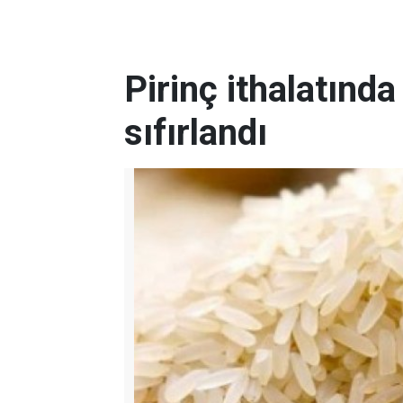
Pirinç ithalatınd
sıfırlandı