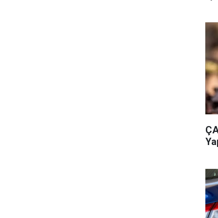
ÇA
Ya