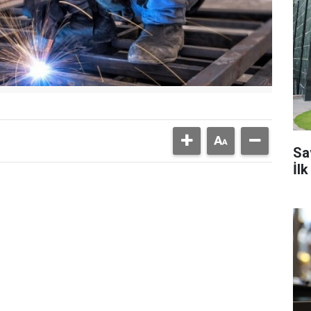
Sa
İl