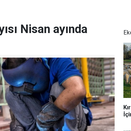
ayısı Nisan ayında
Ek
Kı
İç