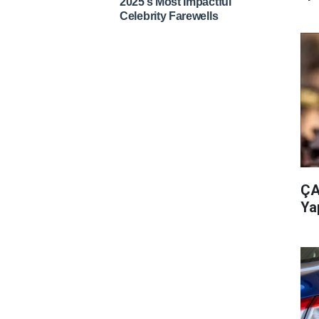
ÇA
Ya