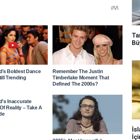
Tar
Bü
İs
İç