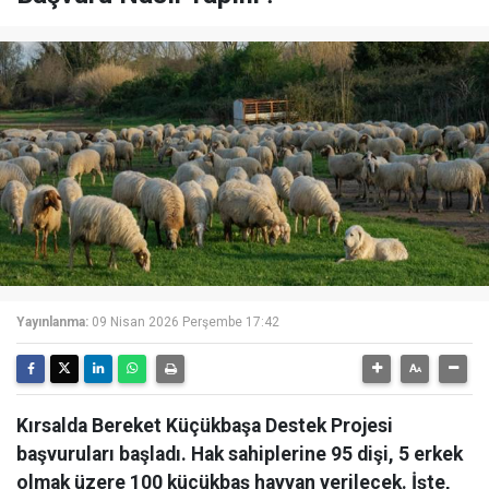
Yayınlanma:
09 Nisan 2026 Perşembe 17:42
Kırsalda Bereket Küçükbaşa Destek Projesi
başvuruları başladı. Hak sahiplerine 95 dişi, 5 erkek
olmak üzere 100 küçükbaş hayvan verilecek. İşte,