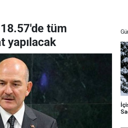
 18.57'de tüm
Gü
at yapılacak
İçi
Sa