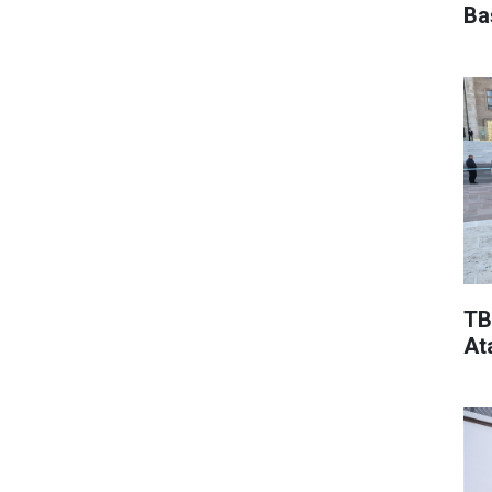
Ba
TB
At