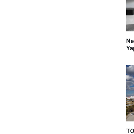
Ne
Ya
TO