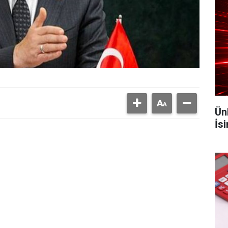
Ün
İs