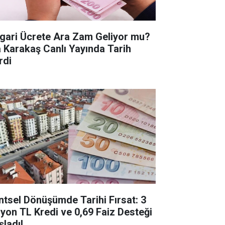
gari Ücrete Ara Zam Geliyor mu?
a Karakaş Canlı Yayında Tarih
rdi
ntsel Dönüşümde Tarihi Fırsat: 3
lyon TL Kredi ve 0,69 Faiz Desteği
şladı!