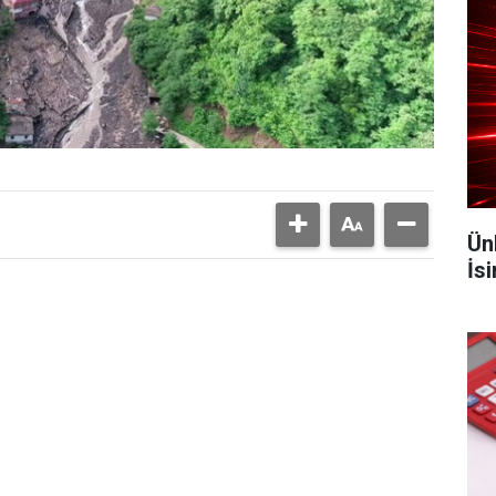
Ün
İs