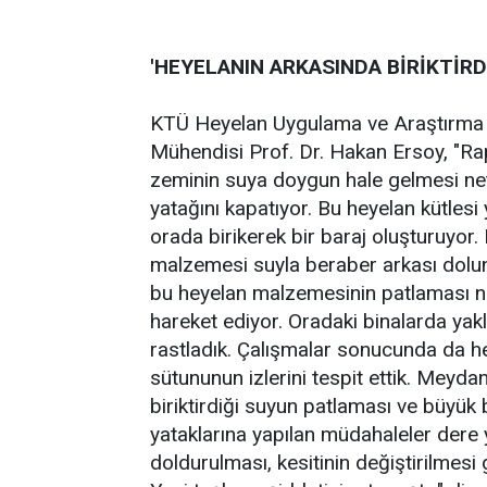
'HEYELANIN ARKASINDA BİRİKTİRDİ
KTÜ Heyelan Uygulama ve Araştırma M
Mühendisi Prof. Dr. Hakan Ersoy, "Rap
zeminin suya doygun hale gelmesi neti
yatağını kapatıyor. Bu heyelan kütlesi
orada birikerek bir baraj oluşturuyor.
malzemesi suyla beraber arkası dolunc
bu heyelan malzemesinin patlaması n
hareket ediyor. Oradaki binalarda yak
rastladık. Çalışmalar sonucunda da 
sütununun izlerini tespit ettik. Meyd
biriktirdiği suyun patlaması ve büyük
yataklarına yapılan müdahaleler dere 
doldurulması, kesitinin değiştirilmesi 