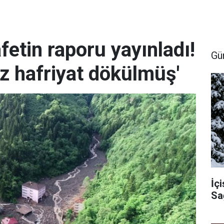
fetin raporu yayınladı!
Gü
z hafriyat dökülmüş'
İçi
Sa