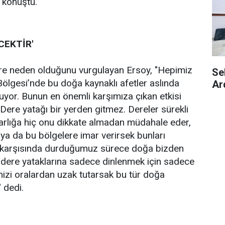
ye konuştu.
CEKTİR'
ere neden olduğunu vurgulayan Ersoy, "Hepimiz
Se
Bölgesi’nde bu doğa kaynaklı afetler aslında
Ar
luyor. Bunun en önemli karşımıza çıkan etkisi
Dere yatağı bir yerden gitmez. Dereler sürekli
 varlığa hiç onu dikkate almadan müdahale eder,
r ya da bu bölgelere imar verirsek bunları
karşısında durduğumuz sürece doğa bizden
la dere yataklarına sadece dinlenmek için sadece
imizi oralardan uzak tutarsak bu tür doğa
" dedi.