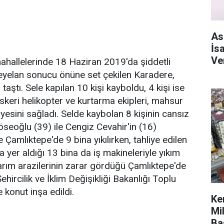
As
İs
Ve
mahallelerinde 18 Haziran 2019'da şiddetli
Heyelan sonucu önüne set çekilen Karadere,
taştı. Sele kapılan 10 kişi kayboldu, 4 kişi ise
 askeri helikopter ve kurtarma ekipleri, mahsur
iyesini sağladı. Selde kaybolan 8 kişinin cansız
seoğlu (39) ile Cengiz Cevahir'in (16)
 Çamlıktepe'de 9 bina yıkılırken, tahliye edilen
da yer aldığı 13 bina da iş makineleriyle yıkım
tarım arazilerinin zarar gördüğü Çamlıktepe'de
hircilik ve İklim Değişikliği Bakanlığı Toplu
 konut inşa edildi.
Ke
Mi
Ba