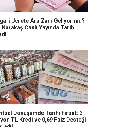
gari Ücrete Ara Zam Geliyor mu?
a Karakaş Canlı Yayında Tarih
rdi
ntsel Dönüşümde Tarihi Fırsat: 3
lyon TL Kredi ve 0,69 Faiz Desteği
şladı!