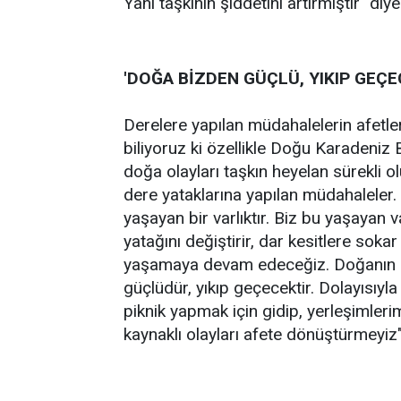
Yani taşkının şiddetini artırmıştır" di
'DOĞA BİZDEN GÜÇLÜ, YIKIP GEÇE
Derelere yapılan müdahalelerin afetl
biliyoruz ki özellikle Doğu Karadeniz 
doğa olayları taşkın heyelan sürekli o
dere yataklarına yapılan müdahaleler. 
yaşayan bir varlıktır. Biz bu yaşayan
yatağını değiştirir, dar kesitlere soka
yaşamaya devam edeceğiz. Doğanın 
güçlüdür, yıkıp geçecektir. Dolayısıy
piknik yapmak için gidip, yerleşimler
kaynaklı olayları afete dönüştürmeyiz