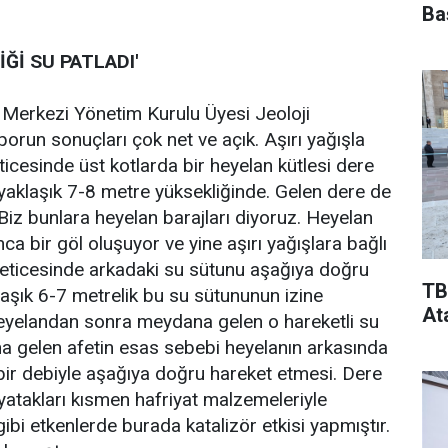
Ba
Ğİ SU PATLADI'
erkezi Yönetim Kurulu Üyesi Jeoloji
orun sonuçları çok net ve açık. Aşırı yağışla
cesinde üst kotlarda bir heyelan kütlesi dere
 yaklaşık 7-8 metre yüksekliğinde. Gelen dere de
 Biz bunlara heyelan barajları diyoruz. Heyelan
a bir göl oluşuyor ve yine aşırı yağışlara bağlı
eticesinde arkadaki su sütunu aşağıya doğru
TB
laşık 6-7 metrelik bu su sütununun izine
At
heyelandan sonra meydana gelen o hareketli su
ana gelen afetin esas sebebi heyelanın arkasında
 bir debiyle aşağıya doğru hareket etmesi. Dere
yatakları kısmen hafriyat malzemeleriyle
gibi etkenlerde burada katalizör etkisi yapmıştır.