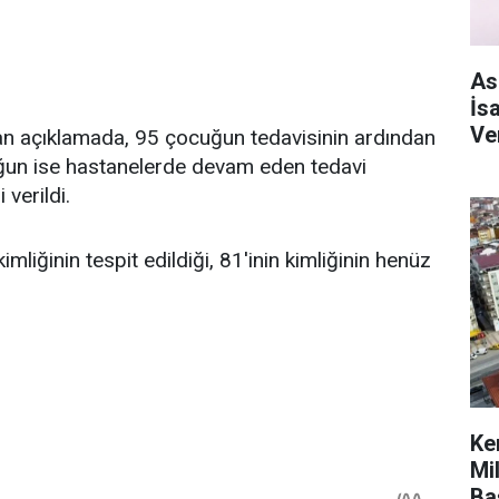
As
İs
Ve
an açıklamada, 95 çocuğun tedavisinin ardından
uğun ise hastanelerde devam eden tedavi
 verildi.
iğinin tespit edildiği, 81'inin kimliğinin henüz
Ke
Mi
Ba