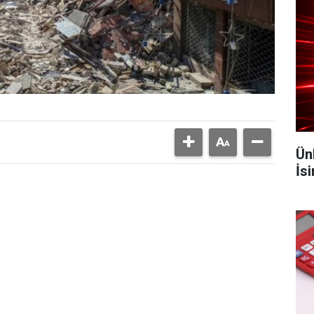
Ün
İs