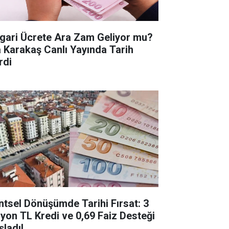
gari Ücrete Ara Zam Geliyor mu?
a Karakaş Canlı Yayında Tarih
rdi
ntsel Dönüşümde Tarihi Fırsat: 3
lyon TL Kredi ve 0,69 Faiz Desteği
şladı!