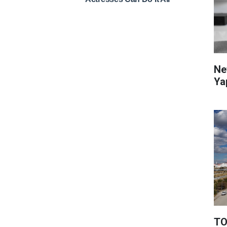
Ne
Ya
TO