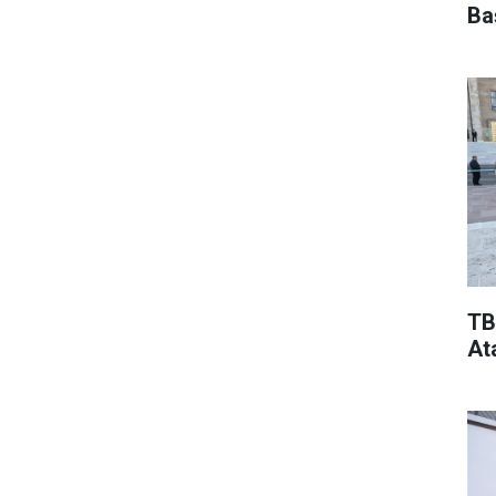
Ba
TB
At