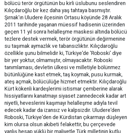
bölücü terör örgütünün bu kirli üslubunu seslendiren
Kılıçdaroğlu bir kez daha yaş tahtaya basmıştır.
Şırnak'ın Uludere ilçesinin Ortasu köyünde 28 Aralık
2011 tarihinde yaşanan müessif hadisenin üzerinden
geçen 11 yıl sonra helalleşme maskesi altında bölücü
tezlere destek vermek, terör örgütünün değirmenine
su taşımak aymazlık ve tabansızlıktır. Kılıçdaroğlu
özellikle şunu bilmelidir ki, Türkiye'de 'Roboski' diye
bir yer yoktur, olmamıştır, olmayacaktır. Roboski
tanımlaması, devletin ülkesi ve milletiyle bölünmez
bütünlüğüne kast etmek, taş koymak, pusu kurmak,
ateş açmak, bölücülüğe hizmet etmektir. Kılıçdaroğlu
Kürt kökenli kardeşlerimi istismar çemberine alarak
hissiyatlarını kanatmayı siyaset zannedecek kadar art
niyetli, heveslerini kaşımayı helalleşme adıyla tevil
edecek kadar da izansız ve kalpsizdir. Uludere'den
Roboski, Türkiye'den de Kürdistan çıkarmayı düşleyen
kim olursa olsun akıbeti felakettir, bu çerçevede
yanlış hesap yüklü bir maliyetle Türk milletinin kutlu