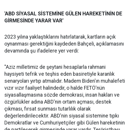
'ABD SİYASAL SİSTEMİNE GÜLEN HAREKETİNİN DE
GİRMESİNDE YARAR VAR'
2023 yılına yaklaştıklarını hatırlatarak, kartların açık
oynanması gerektiğini kaydeden Bahçeli, açıklamasını
devamında şu ifadelere yer verdi:
"Aziz milletimiz de şeytani hesaplarla rahmani
haysiyeti tefrik ve teşhis eden basiretiyle karanlık
senaryoları yırtıp atmalıdır. Madem Biden'ın muhalefeti
vızır vızır faaliyet halindedir, o halde FETÖ'nün
siyasallaşmasına sözde demokrasi, insan hakları ve
özgürlükler adına ABD'nin ortam açması, destek
çıkması, fırsat sunması tutarlılık olarak
değerlendirilecektir. ABD'nin siyasal sistemine tıpkı
Demokratlar ve Cumhuriyetçiler gibi Gülen hareketinin
de partileşerek girmesinde yarar vardır. Teröristbaşı