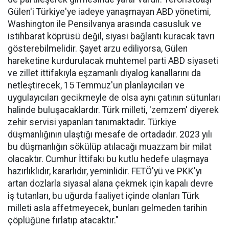
Gülen'i Türkiye'ye iadeye yanaşmayan ABD yönetimi,
Washington ile Pensilvanya arasında casusluk ve
istihbarat köprüsü değil, siyasi bağlantı kuracak tavrı
gösterebilmelidir. Şayet arzu ediliyorsa, Gülen
hareketine kurdurulacak muhtemel parti ABD siyaseti
ve zillet ittifakıyla eşzamanlı diyalog kanallarını da
netleştirecek, 15 Temmuz'un planlayıcıları ve
uygulayıcıları gecikmeyle de olsa aynı çatının sütunları
halinde buluşacaklardır. Türk milleti, 'zemzem' diyerek
zehir servisi yapanları tanımaktadır. Türkiye
düşmanlığının ulaştığı mesafe de ortadadır. 2023 yılı
bu düşmanlığın sökülüp atılacağı muazzam bir milat
olacaktır. Cumhur İttifakı bu kutlu hedefe ulaşmaya
hazırlıklıdır, kararlıdır, yeminlidir. FETÖ'yü ve PKK'yı
artan dozlarla siyasal alana çekmek için kapalı devre
iş tutanları, bu uğurda faaliyet içinde olanları Türk
milleti asla affetmeyecek, bunları gelmeden tarihin
çöplüğüne fırlatıp atacaktır."