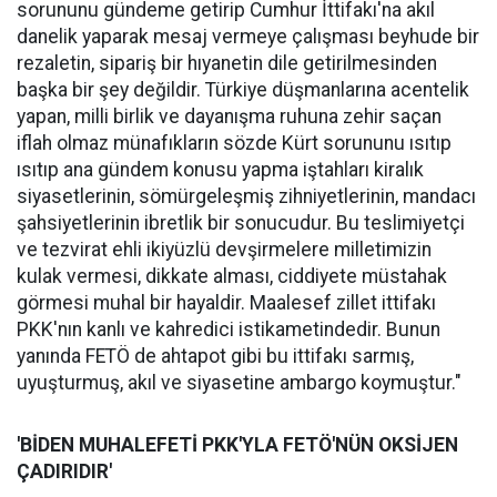
sorununu gündeme getirip Cumhur İttifakı'na akıl
danelik yaparak mesaj vermeye çalışması beyhude bir
rezaletin, sipariş bir hıyanetin dile getirilmesinden
başka bir şey değildir. Türkiye düşmanlarına acentelik
yapan, milli birlik ve dayanışma ruhuna zehir saçan
iflah olmaz münafıkların sözde Kürt sorununu ısıtıp
ısıtıp ana gündem konusu yapma iştahları kiralık
siyasetlerinin, sömürgeleşmiş zihniyetlerinin, mandacı
şahsiyetlerinin ibretlik bir sonucudur. Bu teslimiyetçi
ve tezvirat ehli ikiyüzlü devşirmelere milletimizin
kulak vermesi, dikkate alması, ciddiyete müstahak
görmesi muhal bir hayaldir. Maalesef zillet ittifakı
PKK'nın kanlı ve kahredici istikametindedir. Bunun
yanında FETÖ de ahtapot gibi bu ittifakı sarmış,
uyuşturmuş, akıl ve siyasetine ambargo koymuştur."
'BİDEN MUHALEFETİ PKK'YLA FETÖ'NÜN OKSİJEN
ÇADIRIDIR'