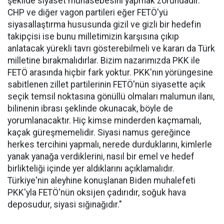
şekilde siyaset muhasebesini yapmak zorundadır.
CHP ve diğer vagon partileri eğer FETÖ'yü
siyasallaştırma hususunda gizil ve gizli bir hedefin
takipçisi ise bunu milletimizin karşısına çıkıp
anlatacak yürekli tavrı gösterebilmeli ve kararı da Türk
milletine bırakmalıdırlar. Bizim nazarımızda PKK ile
FETÖ arasında hiçbir fark yoktur. PKK'nın yörüngesine
sabitlenen zillet partilerinin FETÖ'nün siyasette açık
seçik temsil noktasına gönüllü olmaları malumun ilanı,
bilinenin ibrası şeklinde okunacak, böyle de
yorumlanacaktır. Hiç kimse minderden kaçmamalı,
kaçak güreşmemelidir. Siyasi namus gereğince
herkes tercihini yapmalı, nerede durduklarını, kimlerle
yanak yanağa verdiklerini, nasıl bir emel ve hedef
birlikteliği içinde yer aldıklarını açıklamalıdır.
Türkiye'nin aleyhine konuşlanan Biden muhalefeti
PKK'yla FETÖ'nün oksijen çadırıdır, soğuk hava
deposudur, siyasi sığınağıdır."