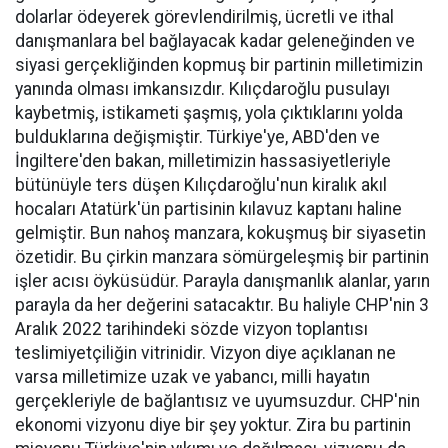
dolarlar ödeyerek görevlendirilmiş, ücretli ve ithal
danışmanlara bel bağlayacak kadar geleneğinden ve
siyasi gerçekliğinden kopmuş bir partinin milletimizin
yanında olması imkansızdır. Kılıçdaroğlu pusulayı
kaybetmiş, istikameti şaşmış, yola çıktıklarını yolda
bulduklarına değişmiştir. Türkiye'ye, ABD'den ve
İngiltere'den bakan, milletimizin hassasiyetleriyle
bütünüyle ters düşen Kılıçdaroğlu'nun kiralık akıl
hocaları Atatürk'ün partisinin kılavuz kaptanı haline
gelmiştir. Bun nahoş manzara, kokuşmuş bir siyasetin
özetidir. Bu çirkin manzara sömürgeleşmiş bir partinin
işler acısı öyküsüdür. Parayla danışmanlık alanlar, yarın
parayla da her değerini satacaktır. Bu haliyle CHP'nin 3
Aralık 2022 tarihindeki sözde vizyon toplantısı
teslimiyetçiliğin vitrinidir. Vizyon diye açıklanan ne
varsa milletimize uzak ve yabancı, milli hayatın
gerçekleriyle de bağlantısız ve uyumsuzdur. CHP'nin
ekonomi vizyonu diye bir şey yoktur. Zira bu partinin