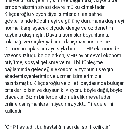
misyonu Türkiye'nin yıkımı ve dağılması, vizyonu da
emperyalizmin siyasi devre mülkü olmaktadır.
Kılıçdaroğlu vizyon diye isimlendirilen sahne
gösterisinde küçülmeyi ve gülünç durumuna düşmeyi
normal karşılayacak ölçüde denge ve öz denetim
kaybına ulaşmıştır. Davulu asmışlar boyunlarına,
tokmağı vermişler yabancı danışmanlarının eline.
Durumları tıpkısının aynısıyla budur. CHP ekonomide
vizyonsuzluğu belgelerken, MHP aylar evvel ekonomi
büyüme, sosyal gelişme ve milli bütünleşme
bağlamında geleceğin ekonomi vizyonunu saygın
akademisyenlerimiz ve uzman isimlerimizle
hazırlamıştır. Kılıçdaroğlu ve zilleti paydasında buluşan
ortakları bilsin ve duysun ki vizyonu böyle değil, böyle
olacaktır. Bizim binlerce kilometrelik mesafeden
online danışmanlara ihtiyacımız yoktur” ifadelerini
kullandı.
“CHP hastadır, bu hastalığın adı da işbirlikçiliktir”