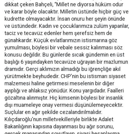
dikkat çeken Bahçeli, “Millet ne diyorsa hüküm odur
ve karar böyle olacaktır. Milletin üstünde hiçbir güç ve
kudrette olmayacaktır. İnsan onuru her şeyin önünde
ve üstündedir. Kadın ve çocuklarımıza zulüm yapanlar,
taciz ve tecavüz edenler hem şerefsiz hem de
günahkardır. Küçük evlatlarımızın istismarına göz
yumulması, böylesi bir vebale sessiz kalınması söz
konusu değildir. Bu günlerde sıcak gündemin en üst
başlığı 6 yaşındayken tecavüze uğrayan bir mazlumun
dramıdır. Gerçi aklımızın almadığı bu iğrençliğe akıl
yürütmekte beyhudedir. CHP'nin bu istismarı siyaset
malzemesi haline getirmesi meselenin bir diğer
ayıplığı ve ahlaksız yönüdür. Konu yargıdadır. Faalleri
gözaltına alınmıştır. Hiç kimsenin böylesi bir insanlık
dışı muameleye onay vermesi düşünülemeyecektir.
Suçlular en ağır şekilde cezalandırılmalıdır.
Kılıçdaroğlu'nun milletvekilleriyle birlikte Adalet
Bakanlığının kapısına dayanması bu ağır sorunu,
gerçek manasından soyutlayıp, siyasi hesaplaşma