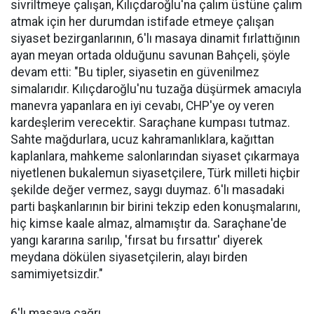
sivriltmeye çalışan, Kılıçdaroğlu'na çalım üstüne çalım
atmak için her durumdan istifade etmeye çalışan
siyaset bezirganlarının, 6'lı masaya dinamit fırlattığının
ayan meyan ortada olduğunu savunan Bahçeli, şöyle
devam etti: "Bu tipler, siyasetin en güvenilmez
simalarıdır. Kılıçdaroğlu'nu tuzağa düşürmek amacıyla
manevra yapanlara en iyi cevabı, CHP'ye oy veren
kardeşlerim verecektir. Saraçhane kumpası tutmaz.
Sahte mağdurlara, ucuz kahramanlıklara, kağıttan
kaplanlara, mahkeme salonlarından siyaset çıkarmaya
niyetlenen bukalemun siyasetçilere, Türk milleti hiçbir
şekilde değer vermez, saygı duymaz. 6'lı masadaki
parti başkanlarının bir birini tekzip eden konuşmalarını,
hiç kimse kaale almaz, almamıştır da. Saraçhane'de
yangı kararına sarılıp, 'fırsat bu fırsattır' diyerek
meydana dökülen siyasetçilerin, alayı birden
samimiyetsizdir."
6'lı masaya çağrı