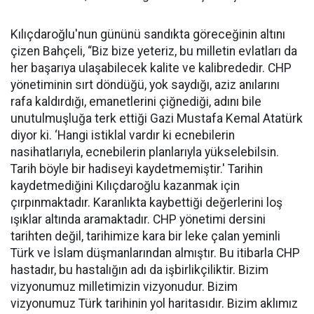
Kılıçdaroğlu'nun gününü sandıkta göreceğinin altını
çizen Bahçeli, “Biz bize yeteriz, bu milletin evlatları da
her başarıya ulaşabilecek kalite ve kalibrededir. CHP
yönetiminin sırt döndüğü, yok saydığı, aziz anılarını
rafa kaldırdığı, emanetlerini çiğnediği, adını bile
unutulmuşluğa terk ettiği Gazi Mustafa Kemal Atatürk
diyor ki. ‘Hangi istiklal vardır ki ecnebilerin
nasihatlarıyla, ecnebilerin planlarıyla yükselebilsin.
Tarih böyle bir hadiseyi kaydetmemiştir.' Tarihin
kaydetmediğini Kılıçdaroğlu kazanmak için
çırpınmaktadır. Karanlıkta kaybettiği değerlerini loş
ışıklar altında aramaktadır. CHP yönetimi dersini
tarihten değil, tarihimize kara bir leke çalan yeminli
Türk ve İslam düşmanlarından almıştır. Bu itibarla CHP
hastadır, bu hastalığın adı da işbirlikçiliktir. Bizim
vizyonumuz milletimizin vizyonudur. Bizim
vizyonumuz Türk tarihinin yol haritasıdır. Bizim aklımız