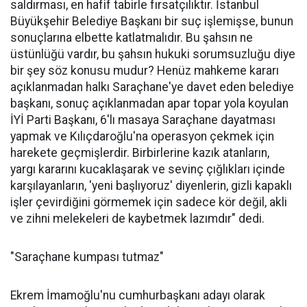
saldırması, en hafif tabirle fırsatçılıktır. İstanbul
Büyükşehir Belediye Başkanı bir suç işlemişse, bunun
sonuçlarına elbette katlatmalıdır. Bu şahsın ne
üstünlüğü vardır, bu şahsın hukuki sorumsuzluğu diye
bir şey söz konusu mudur? Henüz mahkeme kararı
açıklanmadan halkı Saraçhane'ye davet eden belediye
başkanı, sonuç açıklanmadan apar topar yola koyulan
İYİ Parti Başkanı, 6'lı masaya Saraçhane dayatması
yapmak ve Kılıçdaroğlu'na operasyon çekmek için
harekete geçmişlerdir. Birbirlerine kazık atanların,
yargı kararını kucaklaşarak ve sevinç çığlıkları içinde
karşılayanların, 'yeni başlıyoruz' diyenlerin, gizli kapaklı
işler çevirdiğini görmemek için sadece kör değil, akli
ve zihni melekeleri de kaybetmek lazımdır" dedi.
"Saraçhane kumpası tutmaz"
Ekrem İmamoğlu'nu cumhurbaşkanı adayı olarak