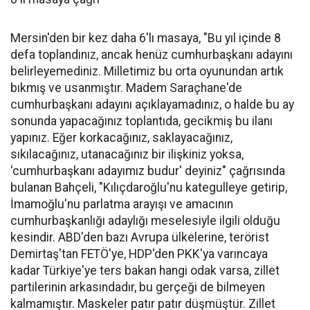
Mersin'den bir kez daha 6'lı masaya, "Bu yıl içinde 8
defa toplandınız, ancak henüz cumhurbaşkanı adayını
belirleyemediniz. Milletimiz bu orta oyunundan artık
bıkmış ve usanmıştır. Madem Saraçhane'de
cumhurbaşkanı adayını açıklayamadınız, o halde bu ay
sonunda yapacağınız toplantıda, gecikmiş bu ilanı
yapınız. Eğer korkacağınız, saklayacağınız,
sıkılacağınız, utanacağınız bir ilişkiniz yoksa,
'cumhurbaşkanı adayımız budur' deyiniz" çağrısında
bulanan Bahçeli, "Kılıçdaroğlu'nu kategulleye getirip,
İmamoğlu'nu parlatma arayışı ve amacının
cumhurbaşkanlığı adaylığı meselesiyle ilgili olduğu
kesindir. ABD'den bazı Avrupa ülkelerine, terörist
Demirtaş'tan FETÖ'ye, HDP'den PKK'ya varıncaya
kadar Türkiye'ye ters bakan hangi odak varsa, zillet
partilerinin arkasındadır, bu gerçeği de bilmeyen
kalmamıştır. Maskeler patır patır düşmüştür. Zillet