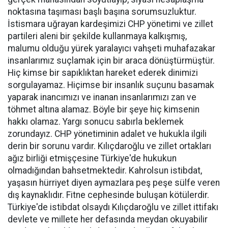
noktasına taşıması başlı başına sorumsuzluktur.
İstismara uğrayan kardeşimizi CHP yönetimi ve zillet
partileri aleni bir şekilde kullanmaya kalkışmış,
malumu olduğu yürek yaralayıcı vahşeti muhafazakar
insanlarımız suçlamak için bir araca dönüştürmüştür.
Hiç kimse bir sapıklıktan hareket ederek dinimizi
sorgulayamaz. Hiçimse bir insanlık suçunu basamak
yaparak inancımızı ve inanan insanlarımızı zan ve
töhmet altına alamaz. Böyle bir şeye hiç kimsenin
hakkı olamaz. Yargı sonucu sabırla beklemek
zorundayız. CHP yönetiminin adalet ve hukukla ilgili
derin bir sorunu vardır. Kılıçdaroğlu ve zillet ortakları
ağız birliği etmişçesine Türkiye'de hukukun
olmadığından bahsetmektedir. Kahrolsun istibdat,
yaşasın hürriyet diyen aymazlara peş peşe sülfe veren
dış kaynaklıdır. Fitne cephesinde buluşan kötülerdir.
Türkiye'de istibdat olsaydı Kılıçdaroğlu ve zillet ittifakı
devlete ve millete her defasında meydan okuyabilir