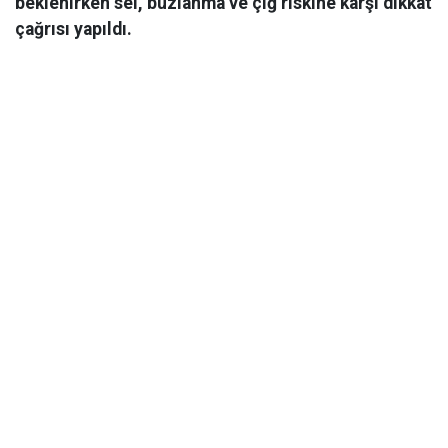
beklenirken sel, buzlanma ve çığ riskine karşı dikkat
çağrısı yapıldı.