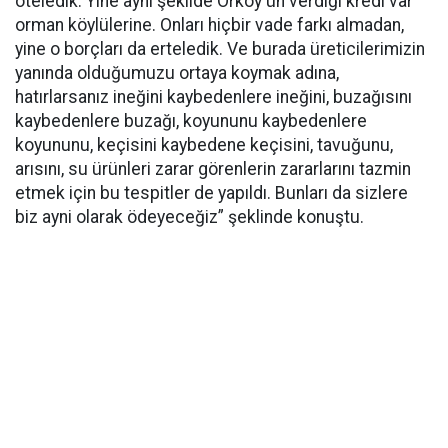
öteledik. Yine aynı şekilde Orköy'ün verdiği kredi var
orman köylülerine. Onları hiçbir vade farkı almadan,
yine o borçları da erteledik. Ve burada üreticilerimizin
yanında olduğumuzu ortaya koymak adına,
hatırlarsanız ineğini kaybedenlere ineğini, buzağısını
kaybedenlere buzağı, koyununu kaybedenlere
koyununu, keçisini kaybedene keçisini, tavuğunu,
arısını, su ürünleri zarar görenlerin zararlarını tazmin
etmek için bu tespitler de yapıldı. Bunları da sizlere
biz ayni olarak ödeyeceğiz” şeklinde konuştu.