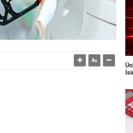
Ün
İs