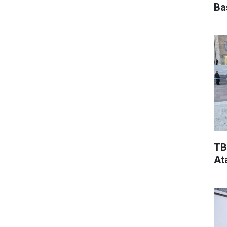
Ba
TB
At