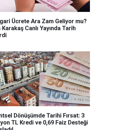
gari Ücrete Ara Zam Geliyor mu?
a Karakaş Canlı Yayında Tarih
rdi
ntsel Dönüşümde Tarihi Fırsat: 3
lyon TL Kredi ve 0,69 Faiz Desteği
şladı!