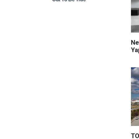
Ne
Ya
TO