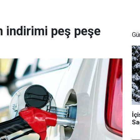
 indirimi peş peşe
Gü
İçi
Sa