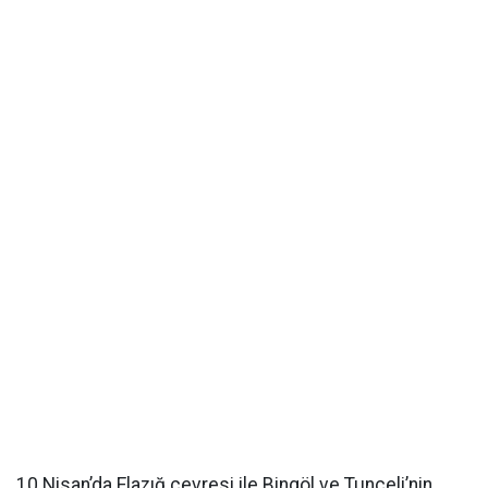
10 Nisan’da Elazığ çevresi ile Bingöl ve Tunceli’nin