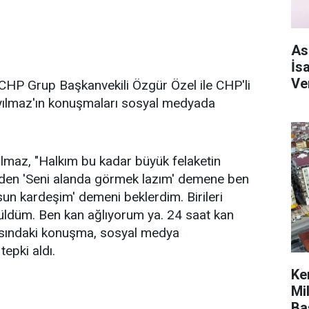
As
İs
Ve
HP Grup Başkanvekili Özgür Özel ile CHP'li
yılmaz'ın konuşmaları sosyal medyada
maz, "Halkım bu kadar büyük felaketin
den 'Seni alanda görmek lazım' demene ben
un kardeşim' demeni beklerdim. Birileri
ldüm. Ben kan ağlıyorum ya. 24 saat kan
 arasındaki konuşma, sosyal medya
tepki aldı.
Ke
Mi
Ba