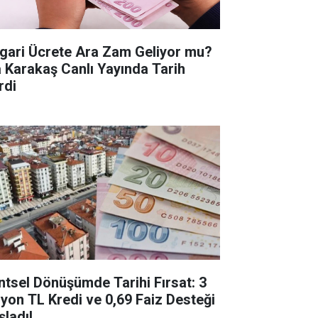
gari Ücrete Ara Zam Geliyor mu?
a Karakaş Canlı Yayında Tarih
rdi
ntsel Dönüşümde Tarihi Fırsat: 3
lyon TL Kredi ve 0,69 Faiz Desteği
şladı!