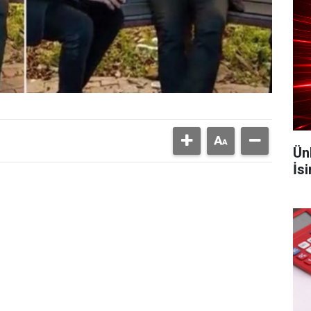
Ün
İs