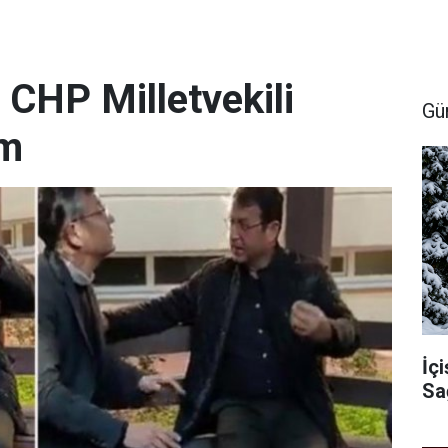
 CHP Milletvekili
Gü
em
İçi
Sa