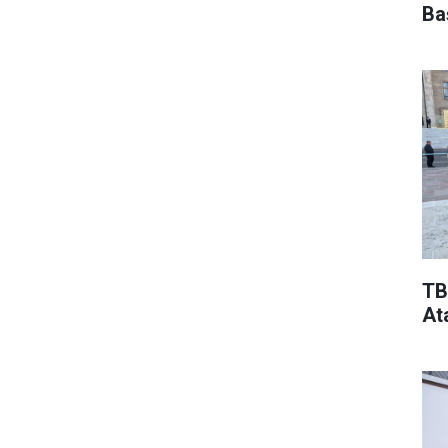
Ba
TB
At