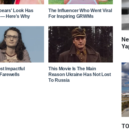
Ne
Ya
TO