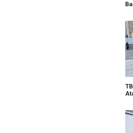
Ba
TB
At