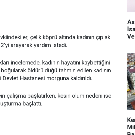
As
İs
Ve
iindekiler, çelik köprü altında kadının çıplak
2'yi arayarak yardım istedi.
ıkları incelemede, kadının hayatını kaybettiğini
de boğularak öldürüldüğü tahmin edilen kadının
 Devlet Hastanesi morguna kaldırıldı.
için çalışma başlatırken, kesin ölüm nedeni ise
ruşturma başlattı.
Ke
Mi
Ba