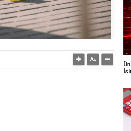
Ün
İs