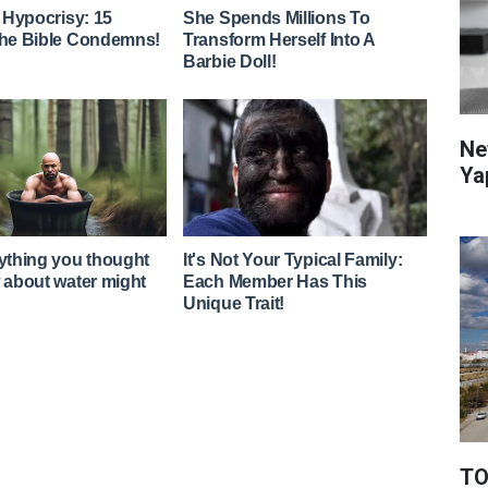
Ne
Ya
TO