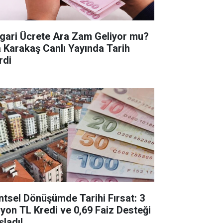
gari Ücrete Ara Zam Geliyor mu?
a Karakaş Canlı Yayında Tarih
rdi
ntsel Dönüşümde Tarihi Fırsat: 3
lyon TL Kredi ve 0,69 Faiz Desteği
şladı!