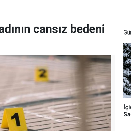
kadının cansız bedeni
Gü
İçi
Sa