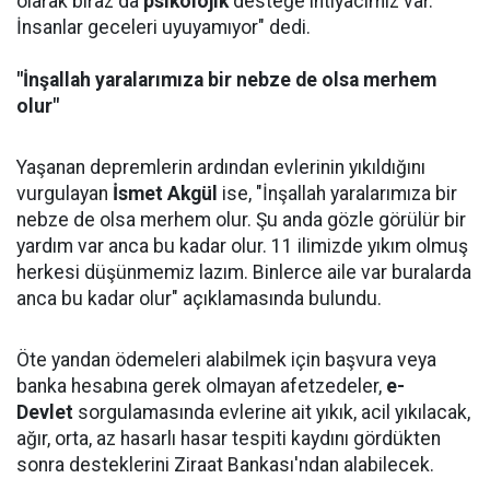
olarak biraz da
psikolojik
desteğe ihtiyacımız var.
İnsanlar geceleri uyuyamıyor" dedi.
"İnşallah yaralarımıza bir nebze de olsa merhem
olur"
Yaşanan depremlerin ardından evlerinin yıkıldığını
vurgulayan
İsmet Akgül
ise, "İnşallah yaralarımıza bir
nebze de olsa merhem olur. Şu anda gözle görülür bir
yardım var anca bu kadar olur. 11 ilimizde yıkım olmuş
herkesi düşünmemiz lazım. Binlerce aile var buralarda
anca bu kadar olur" açıklamasında bulundu.
Öte yandan ödemeleri alabilmek için başvura veya
banka hesabına gerek olmayan afetzedeler,
e-
Devlet
sorgulamasında evlerine ait yıkık, acil yıkılacak,
ağır, orta, az hasarlı hasar tespiti kaydını gördükten
sonra desteklerini Ziraat Bankası'ndan alabilecek.