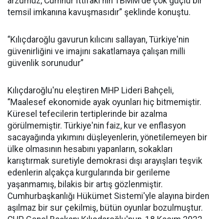
arzumuz, Cumhur İttifakı'nın TBMM'de çok güçlü bir
temsil imkanına kavuşmasıdır” şeklinde konuştu.
“Kılıçdaroğlu gavurun kılıcını sallayan, Türkiye'nin
güvenirliğini ve imajını sakatlamaya çalışan milli
güvenlik sorunudur”
Kılıçdaroğlu'nu eleştiren MHP Lideri Bahçeli,
“Maalesef ekonomide ayak oyunları hiç bitmemiştir.
Küresel tefecilerin tertiplerinde bir azalma
görülmemiştir. Türkiye'nin faiz, kur ve enflasyon
sacayağında yıkımını düşleyenlerin, yönetilemeyen bir
ülke olmasının hesabını yapanların, sokakları
karıştırmak suretiyle demokrasi dışı arayışları teşvik
edenlerin alçakça kurgularında bir gerileme
yaşanmamış, bilakis bir artış gözlenmiştir.
Cumhurbaşkanlığı Hükümet Sistemi'yle alayına birden
aşılmaz bir sur çekilmiş, bütün oyunlar bozulmuştur.