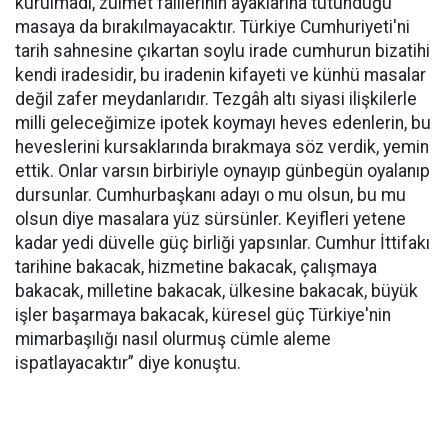
kurulmadı, zulmet faillerinin ayaklarına tutunduğu
masaya da bırakılmayacaktır. Türkiye Cumhuriyeti'ni
tarih sahnesine çıkartan soylu irade cumhurun bizatihi
kendi iradesidir, bu iradenin kifayeti ve künhü masalar
değil zafer meydanlarıdır. Tezgâh altı siyasi ilişkilerle
milli geleceğimize ipotek koymayı heves edenlerin, bu
heveslerini kursaklarında bırakmaya söz verdik, yemin
ettik. Onlar varsın birbiriyle oynayıp günbegün oyalanıp
dursunlar. Cumhurbaşkanı adayı o mu olsun, bu mu
olsun diye masalara yüz sürsünler. Keyifleri yetene
kadar yedi düvelle güç birliği yapsınlar. Cumhur İttifakı
tarihine bakacak, hizmetine bakacak, çalışmaya
bakacak, milletine bakacak, ülkesine bakacak, büyük
işler başarmaya bakacak, küresel güç Türkiye'nin
mimarbaşılığı nasıl olurmuş cümle aleme
ispatlayacaktır” diye konuştu.