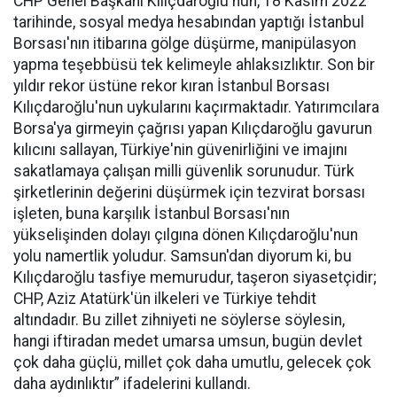
CHP Genel Başkanı Kılıçdaroğlu'nun, 18 Kasım 2022
tarihinde, sosyal medya hesabından yaptığı İstanbul
Borsası'nın itibarına gölge düşürme, manipülasyon
yapma teşebbüsü tek kelimeyle ahlaksızlıktır. Son bir
yıldır rekor üstüne rekor kıran İstanbul Borsası
Kılıçdaroğlu'nun uykularını kaçırmaktadır. Yatırımcılara
Borsa'ya girmeyin çağrısı yapan Kılıçdaroğlu gavurun
kılıcını sallayan, Türkiye'nin güvenirliğini ve imajını
sakatlamaya çalışan milli güvenlik sorunudur. Türk
şirketlerinin değerini düşürmek için tezvirat borsası
işleten, buna karşılık İstanbul Borsası'nın
yükselişinden dolayı çılgına dönen Kılıçdaroğlu'nun
yolu namertlik yoludur. Samsun'dan diyorum ki, bu
Kılıçdaroğlu tasfiye memurudur, taşeron siyasetçidir;
CHP, Aziz Atatürk'ün ilkeleri ve Türkiye tehdit
altındadır. Bu zillet zihniyeti ne söylerse söylesin,
hangi iftiradan medet umarsa umsun, bugün devlet
çok daha güçlü, millet çok daha umutlu, gelecek çok
daha aydınlıktır” ifadelerini kullandı.