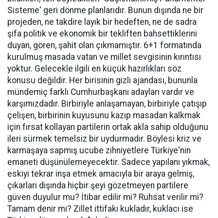
Sisteme' geri dönme planlarıdır. Bunun dışında ne bir
projeden, ne takdire layık bir hedeften, ne de sadra
şifa politik ve ekonomik bir tekliften bahsettiklerini
duyan, gören, şahit olan çıkmamıştır. 6+1 formatında
kurulmuş masada vatan ve millet sevgisinin kırıntısı
yoktur. Gelecekle ilgili en küçük hazırlıkları söz
konusu değildir. Her birisinin gizli ajandası, bununla
mündemiç farklı Cumhurbaşkanı adayları vardır ve
karşımızdadır. Birbiriyle anlaşamayan, birbiriyle çatışıp
çelişen, birbirinin kuyusunu kazıp masadan kalkmak
için fırsat kollayan partilerin ortak akla sahip olduğunu
ileri sürmek temelsiz bir uydurmadır. Böylesi kriz ve
karmaşaya sapmış ucube zihniyetlere Türkiye'nin
emaneti düşünülemeyecektir. Sadece yapılanı yıkmak,
eskiyi tekrar inşa etmek amacıyla bir araya gelmiş,
çıkarları dışında hiçbir şeyi gözetmeyen partilere
güven duyulur mu? İtibar edilir mi? Ruhsat verilir mi?
Tamam denir mi? Zillet ittifakı kukladır, kuklacı ise