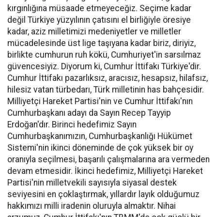
kırgınlığına müsaade etmeyeceğiz. Seçime kadar
değil Türkiye yüzyılının çatısını el birliğiyle öresiye
kadar, aziz milletimizi medeniyetler ve milletler
mücadelesinde üst lige taşıyana kadar biriz, diriyiz,
birlikte cumhurun ruh kökü, Cumhuriyet'in sarsılmaz
güvencesiyiz. Diyorum ki, Cumhur İttifakı Türkiye'dir.
Cumhur İttifakı pazarlıksız, aracısız, hesapsız, hilafsız,
hilesiz vatan türbedarı, Türk milletinin has bahçesidir.
Milliyetçi Hareket Partisi'nin ve Cumhur İttifakı'nın
Cumhurbaşkanı adayı da Sayın Recep Tayyip
Erdoğan'dır. Birinci hedefimiz Sayın
Cumhurbaşkanımızın, Cumhurbaşkanlığı Hükümet
Sistemi'nin ikinci döneminde de çok yüksek bir oy
oranıyla seçilmesi, başarılı çalışmalarına ara vermeden
devam etmesidir. İkinci hedefimiz, Milliyetçi Hareket
Partisi'nin milletvekili sayısıyla siyasal destek
seviyesini en çoklaştırmak, yıllardır layık olduğumuz
hakkımızı milli iradenin oluruyla almaktır. Nihai