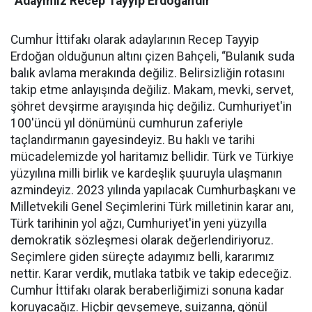
“Adayımız Recep Tayyip Erdoğan'dır”
Cumhur İttifakı olarak adaylarının Recep Tayyip
Erdoğan olduğunun altını çizen Bahçeli, “Bulanık suda
balık avlama merakında değiliz. Belirsizliğin rotasını
takip etme anlayışında değiliz. Makam, mevki, servet,
şöhret devşirme arayışında hiç değiliz. Cumhuriyet'in
100'üncü yıl dönümünü cumhurun zaferiyle
taçlandırmanın gayesindeyiz. Bu haklı ve tarihi
mücadelemizde yol haritamız bellidir. Türk ve Türkiye
yüzyılına milli birlik ve kardeşlik şuuruyla ulaşmanın
azmindeyiz. 2023 yılında yapılacak Cumhurbaşkanı ve
Milletvekili Genel Seçimlerini Türk milletinin karar anı,
Türk tarihinin yol ağzı, Cumhuriyet'in yeni yüzyılla
demokratik sözleşmesi olarak değerlendiriyoruz.
Seçimlere giden süreçte adayımız belli, kararımız
nettir. Karar verdik, mutlaka tatbik ve takip edeceğiz.
Cumhur İttifakı olarak beraberliğimizi sonuna kadar
koruyacağız. Hiçbir gevşemeye, suizanna, gönül