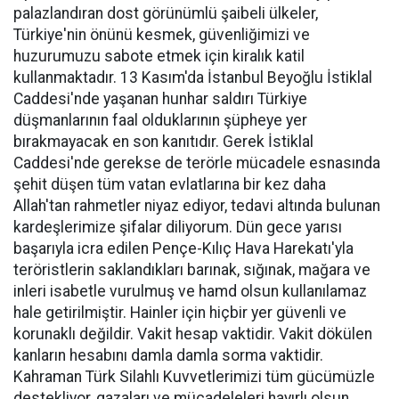
palazlandıran dost görünümlü şaibeli ülkeler,
Türkiye'nin önünü kesmek, güvenliğimizi ve
huzurumuzu sabote etmek için kiralık katil
kullanmaktadır. 13 Kasım'da İstanbul Beyoğlu İstiklal
Caddesi'nde yaşanan hunhar saldırı Türkiye
düşmanlarının faal olduklarının şüpheye yer
bırakmayacak en son kanıtıdır. Gerek İstiklal
Caddesi'nde gerekse de terörle mücadele esnasında
şehit düşen tüm vatan evlatlarına bir kez daha
Allah'tan rahmetler niyaz ediyor, tedavi altında bulunan
kardeşlerimize şifalar diliyorum. Dün gece yarısı
başarıyla icra edilen Pençe-Kılıç Hava Harekatı'yla
teröristlerin saklandıkları barınak, sığınak, mağara ve
inleri isabetle vurulmuş ve hamd olsun kullanılamaz
hale getirilmiştir. Hainler için hiçbir yer güvenli ve
korunaklı değildir. Vakit hesap vaktidir. Vakit dökülen
kanların hesabını damla damla sorma vaktidir.
Kahraman Türk Silahlı Kuvvetlerimizi tüm gücümüzle
destekliyor, gazaları ve mücadeleleri hayırlı olsun