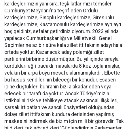
kardeşlerimizin yanı sıra, teşkilatlarımızı temsilen
Cumhuriyet Meydanı'na teşrif eden Ordulu
kardeşlerimize, Sinoplu kardeşlerimize, Giresunlu
kardeşlerimize, Kastamonulu kardeşlerimize ayrı ayrı
hoş geldiniz, sefalar getirdiniz diyorum. 2023 yılında
yapılacak Cumhurbaşkanlığı ve Milletvekili Genel
Seçimlerine az bir süre kala zillet ittifakının adayı hala
ortada yoktur. Kazanacak aday polemiği zillet
partilerini birbirine düşürmüştür. Bu yıl içinde sırayla
kurdukları eğri bacaklı masalarda 8 kez toplanmışlar,
velakin bir arpa boyu mesafe alamamışlardır. Elbette
bu husus kendilerinin bileceği bir konudur. Esasen
içine düştükleri buhranın bizi alakadar eden veya
edecek bir tarafı da yoktur. Ancak Türkiye'mizin
istikbalini risk ve tehlikeye atacak sakıncalı ilişkileri,
sarsak irtibatları ve sancılı ünsiyetleri olduğundan
dolayı zillet ittifakının kundura derisinden yapılmış
maskesini indirmek de bizim için milli bir görevdir. Tek
bildikleri, tek söyledikleri ‘Güçlendirilmiş Parlamenter