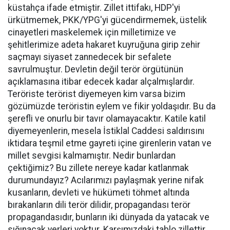
küstahça ifade etmiştir. Zillet ittifakı, HDP'yi
ürkütmemek, PKK/YPG'yi gücendirmemek, üstelik
cinayetleri maskelemek için milletimize ve
şehitlerimize adeta hakaret kuyruğuna girip zehir
saçmayı siyaset zannedecek bir sefalete
savrulmuştur. Devletin değil terör örgütünün
açıklamasına itibar edecek kadar alçalmışlardır.
Teröriste terörist diyemeyen kim varsa bizim
gözümüzde teröristin eylem ve fikir yoldaşıdır. Bu da
şerefli ve onurlu bir tavır olamayacaktır. Katile katil
diyemeyenlerin, mesela İstiklal Caddesi saldırısını
iktidara teşmil etme gayreti içine girenlerin vatan ve
millet sevgisi kalmamıştır. Nedir bunlardan
çektiğimiz? Bu zillete nereye kadar katlanmak
durumundayız? Acılarımızı paylaşmak yerine nifak
kusanların, devleti ve hükümeti töhmet altında
bırakanların dili terör dilidir, propagandası terör
propagandasıdır, bunların iki dünyada da yatacak ve
sığınacak yerleri yoktur. Karşımızdaki tablo zillettir,