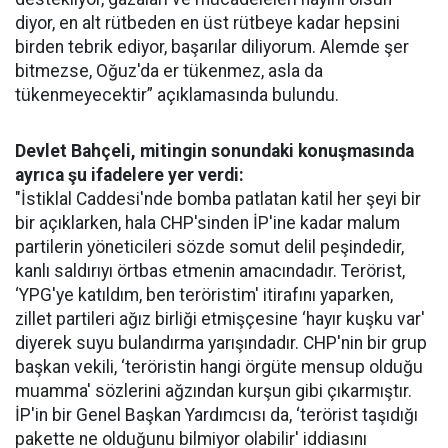
diyor, en alt rütbeden en üst rütbeye kadar hepsini
birden tebrik ediyor, başarılar diliyorum. Alemde şer
bitmezse, Oğuz'da er tükenmez, asla da
tükenmeyecektir” açıklamasında bulundu.
Devlet Bahçeli, mitingin sonundaki konuşmasında
ayrıca şu ifadelere yer verdi:
"İstiklal Caddesi'nde bomba patlatan katil her şeyi bir
bir açıklarken, hala CHP'sinden İP'ine kadar malum
partilerin yöneticileri sözde somut delil peşindedir,
kanlı saldırıyı örtbas etmenin amacındadır. Terörist,
‘YPG'ye katıldım, ben teröristim' itirafını yaparken,
zillet partileri ağız birliği etmişçesine ‘hayır kuşku var'
diyerek suyu bulandırma yarışındadır. CHP'nin bir grup
başkan vekili, ‘teröristin hangi örgüte mensup olduğu
muamma' sözlerini ağzından kurşun gibi çıkarmıştır.
İP'in bir Genel Başkan Yardımcısı da, ‘terörist taşıdığı
pakette ne olduğunu bilmiyor olabilir' iddiasını