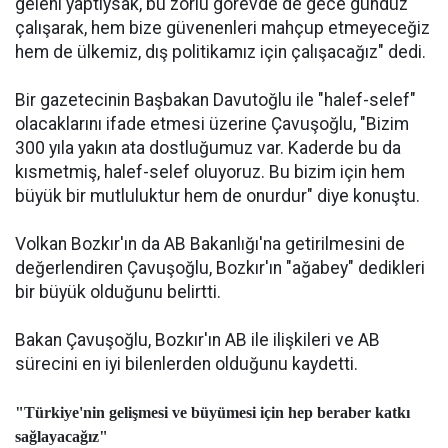
geleni yaptıysak, bu zorlu görevde de gece gündüz
çalışarak, hem bize güvenenleri mahçup etmeyeceğiz
hem de ülkemiz, dış politikamız için çalışacağız" dedi.
Bir gazetecinin Başbakan Davutoğlu ile "halef-selef"
olacaklarını ifade etmesi üzerine Çavuşoğlu, "Bizim
300 yıla yakın ata dostluğumuz var. Kaderde bu da
kısmetmiş, halef-selef oluyoruz. Bu bizim için hem
büyük bir mutluluktur hem de onurdur" diye konuştu.
Volkan Bozkır'ın da AB Bakanlığı'na getirilmesini de
değerlendiren Çavuşoğlu, Bozkır'ın "ağabey" dedikleri
bir büyük olduğunu belirtti.
Bakan Çavuşoğlu, Bozkır'ın AB ile ilişkileri ve AB
sürecini en iyi bilenlerden olduğunu kaydetti.
"Türkiye'nin gelişmesi ve büyümesi için hep beraber katkı
sağlayacağız"