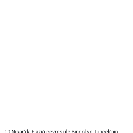
10 Nisan’da Elazığ çevresi ile Bingöl ve Tunceli’nin