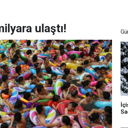
lyara ulaştı!
Gü
İçi
Sa