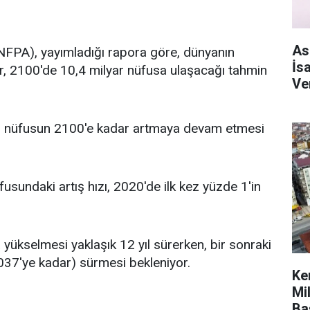
As
NFPA), yayımladığı rapora göre, dünyanın
İs
ar, 2100'de 10,4 milyar nüfusa ulaşacağı tahmin
Ve
en, nüfusun 2100'e kadar artmaya devam etmesi
sundaki artış hızı, 2020'de ilk kez yüzde 1'in
yükselmesi yaklaşık 12 yıl sürerken, bir sonraki
2037'ye kadar) sürmesi bekleniyor.
Ke
Mi
Ba