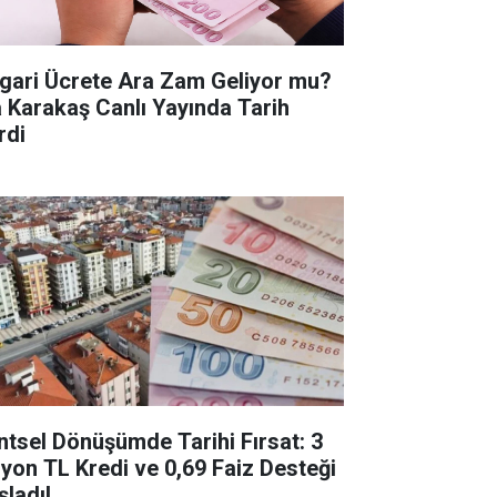
gari Ücrete Ara Zam Geliyor mu?
a Karakaş Canlı Yayında Tarih
rdi
ntsel Dönüşümde Tarihi Fırsat: 3
lyon TL Kredi ve 0,69 Faiz Desteği
şladı!