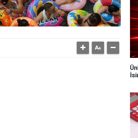
Ün
İs