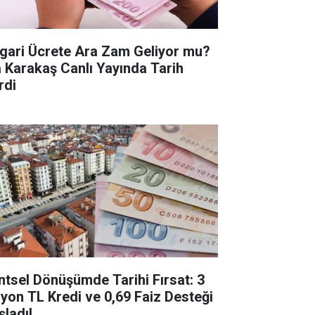
gari Ücrete Ara Zam Geliyor mu?
a Karakaş Canlı Yayında Tarih
rdi
ntsel Dönüşümde Tarihi Fırsat: 3
lyon TL Kredi ve 0,69 Faiz Desteği
şladı!