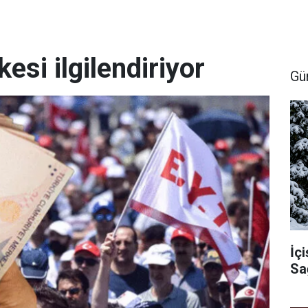
esi ilgilendiriyor
Gü
İçi
Sa