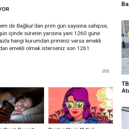
Ba
YOR
hem de Bağkur’dan prim gün sayısına sahipse,
 gün içinde sürenin yarısına yani 1260 güne
fazla hangi kurumdan priminiz varsa emekli
’dan emekli olmak isterseniz son 1261
TB
At