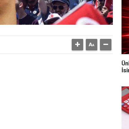
Ün
İs