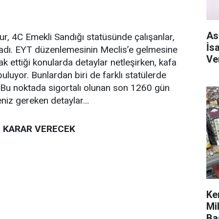
As
, 4C Emekli Sandığı statüsünde çalışanlar,
İs
ladı. EYT düzenlemesinin Meclis’e gelmesine
Ve
ak ettiği konularda detaylar netleşirken, kafa
buluyor. Bunlardan biri de farklı statülerde
i. Bu noktada sigortalı olunan son 1260 gün
eniz gereken detaylar…
Ü KARAR VERECEK
Ke
Mi
Ba