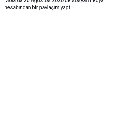
Mola da 20 Ağustos 2020'de sosyal medya
hesabından bir paylaşım yaptı.