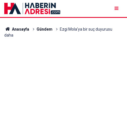
Anasayfa
Gündem
Ezgi Mola'ya bir suç duyurusu
daha