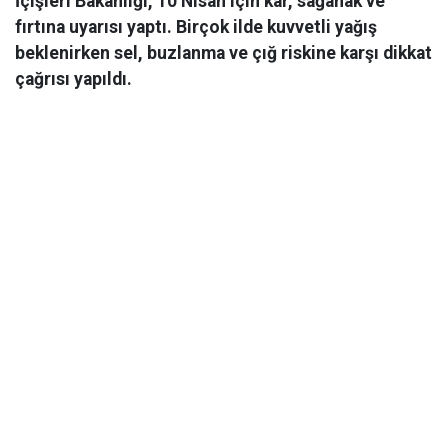
İçişleri Bakanlığı, 10 Nisan için kar, sağanak ve
fırtına uyarısı yaptı. Birçok ilde kuvvetli yağış
beklenirken sel, buzlanma ve çığ riskine karşı dikkat
çağrısı yapıldı.