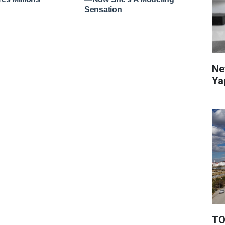
Ne
Ya
TO