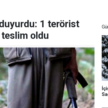
 duyurdu: 1 terörist
Gü
 teslim oldu
İçi
Sa