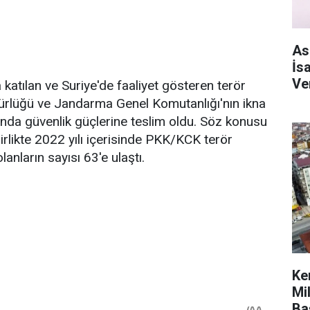
As
İs
Ve
atılan ve Suriye'de faaliyet gösteren terör
rlüğü ve Jandarma Genel Komutanlığı'nın ikna
ında güvenlik güçlerine teslim oldu. Söz konusu
rlikte 2022 yılı içerisinde PKK/KCK terör
nların sayısı 63'e ulaştı.
Ke
Mi
Ba