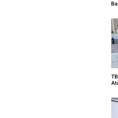
Ba
TB
At