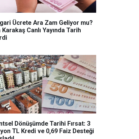
gari Ücrete Ara Zam Geliyor mu?
a Karakaş Canlı Yayında Tarih
rdi
ntsel Dönüşümde Tarihi Fırsat: 3
lyon TL Kredi ve 0,69 Faiz Desteği
şladı!