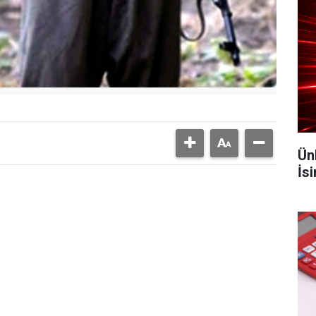
Ün
İs