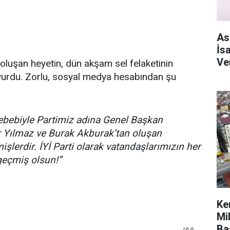
As
İs
Ve
oluşan heyetin, dün akşam sel felaketinin
uyurdu. Zorlu, sosyal medya hesabından şu
sebebiyle Partimiz adına Genel Başkan
r Yılmaz ve Burak Akburak’tan oluşan
şlerdir. İYİ Parti olarak vatandaşlarımızın her
geçmiş olsun!”
Ke
Mi
Ba