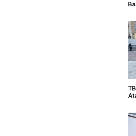
Ba
TB
At