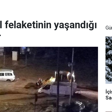
el felaketinin yaşandığı
Gü
r
İçi
Sa