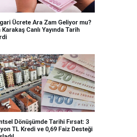
gari Ücrete Ara Zam Geliyor mu?
a Karakaş Canlı Yayında Tarih
rdi
ntsel Dönüşümde Tarihi Fırsat: 3
lyon TL Kredi ve 0,69 Faiz Desteği
şladı!