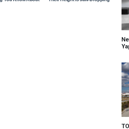
Ne
Ya
TO