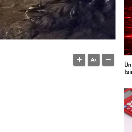
Ün
İs